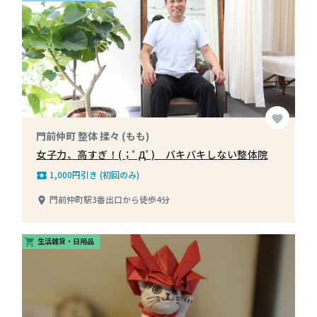
favorite
門前仲町 整体 揉々 (もも)
女子力、高すぎ！(；ﾟДﾟ) バキバキしない整体院
1,000円引き (初回のみ)
local_play
門前仲町駅3番出口から徒歩4分
place
生活雑貨・日用品
shopping_cart