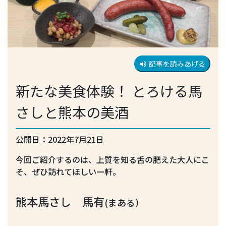
記事を読みあげる
volume_up
新たな美食体験！ とろける馬
さしと熊本の美酒
公開日：2022年7月21日
今回ご紹介するのは、上質を知る舌の肥えた大人にこ
そ、ぜひ訪れてほしい一軒。
熊本馬さし 馬有
(まある）