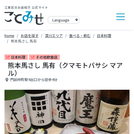
江東区のお店紹介 公式サイト
home
お店を探す
深川エリア
食べる・飲む
日本料理
熊本馬さし 馬有
日本料理
その他飲食店
restaurant_menu
restaurant_menu
熊本馬さし 馬有（クマモトバサシ マア
ル）
門前仲町駅4出口から徒歩4分
place