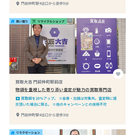
門前仲町駅4出口から徒歩5分
place
買い取り
リサイクルショップ
house
shopping_cart
favorite
買取大吉 門前仲町駅前店
物語を重視した寄り添い査定が魅力の買取専門店
買取額を20％アップ。 ※金券・古銭は対象外。査定時に提
local_play
示頂いた場合に限る。 ※他のキャンペーンとの併用不可
門前仲町駅4出口から徒歩3分
place
リラクゼーション
house