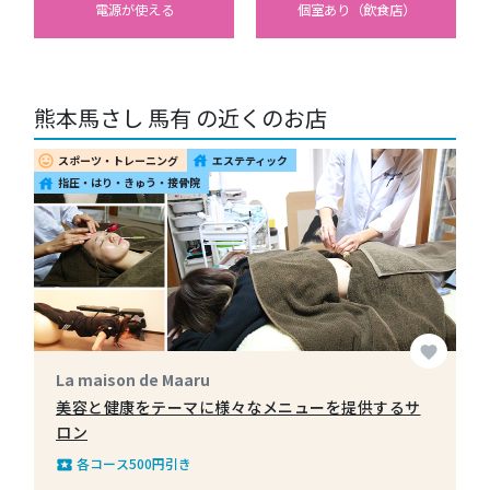
電源が使える
個室あり（飲食店）
熊本馬さし 馬有 の近くのお店
スポーツ・トレーニング
エステティック
insert_emoticon
house
指圧・はり・きゅう・接骨院
house
favorite
La maison de Maaru
美容と健康をテーマに様々なメニューを提供するサ
ロン
各コース500円引き
local_play