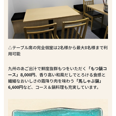
△テーブル席の完全個室は2名様から最大8名様まで利
用可能
九州のあご出汁で鮮度抜群もつをいただく
「もつ鍋コ
ース」8,000円
、香り高い和風だしでとろける食感と
繊細なおいしさの霜降り肉を味わう
「馬しゃぶ鍋」
6,600円
など、コース＆鍋料理も充実しています。