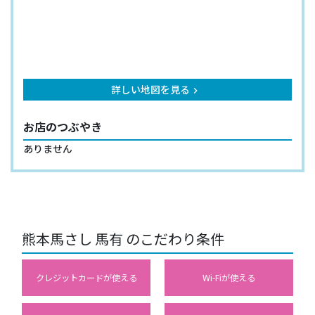
詳しい地図を見る
keyboard_arrow_right
お店のつぶやき
ありません
熊本馬さし 馬有 のこだわり条件
クレジットカードが使える
Wi-Fiが使える