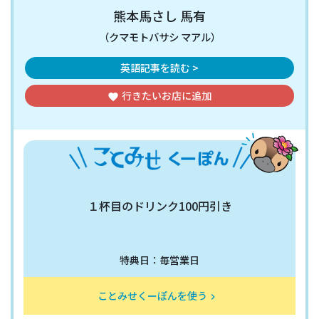
熊本馬さし 馬有
（クマモトバサシ マアル）
英語記事を読む >
行きたいお店
に追加
favorite
１杯目のドリンク100円引き
特典日：毎営業日
ことみせくーぽんを使う
keyboard_arrow_right