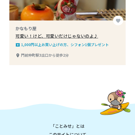
favorite
かなもり屋
可愛い！けど、可愛いだけじゃないのよ♪
1,000円以上お買い上げの方、シフォン1個プレゼント
local_play
門前仲町駅3出口から徒歩2分
place
「ことみせ」とは
このサイトについて