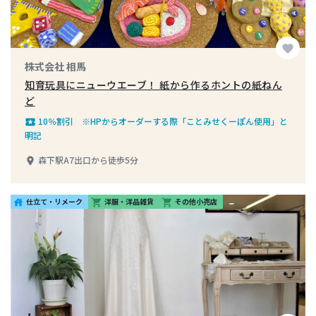
favorite
株式会社 相馬
知育玩具にニューウエーブ！ 紙から作るホントの紙ねん
ど
10％割引 ※HPからオーダーする際「ことみせくーぽん使用」と
local_play
明記
森下駅A7出口から徒歩5分
place
仕立て・リメーク
洋服・洋品雑貨
その他小売店
house
shopping_cart
shopping_cart