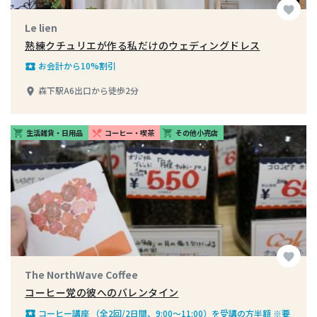
favorite
Le lien
熟練クチュリエが作る私だけのウェディングドレス
お会計から10%割引
local_play
森下駅A6出口から徒歩2分
place
生活雑貨・日用品
コーヒー・喫茶
その他小売店
shopping_cart
restaurant_menu
shopping_cart
favorite
The NorthWave Coffee
コーヒー党の彼へのバレンタイン
コーヒー講座 （全2回/2日間、9:00〜11:00）を受講の方半額 ※要
local_play