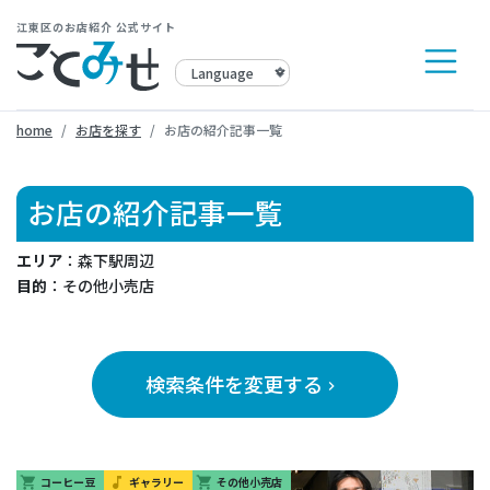
江東区のお店紹介 公式サイト
home
お店を探す
お店の紹介記事一覧
お店の紹介記事一覧
エリア
：森下駅周辺
目的
：その他小売店
検索条件を変更する
keyboard_arrow_right
コーヒー豆
ギャラリー
その他小売店
shopping_cart
music_note
shopping_cart