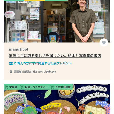
favorite
manu&bol
実際に手に取る楽しさを届けたい。絵本と写真集の書店
ご購入の方に本に関連する粗品プレゼント
local_play
清澄白河駅A1出口から徒歩3分
place
文房具
玩具・バラエティー
その他小売店
shopping_cart
shopping_cart
shopping_cart