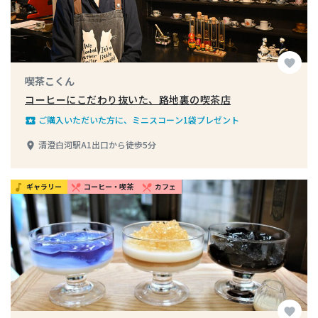
favorite
喫茶こくん
コーヒーにこだわり抜いた、路地裏の喫茶店
ご購入いただいた方に、ミニスコーン1袋プレゼント
local_play
清澄白河駅A1出口から徒歩5分
place
ギャラリー
コーヒー・喫茶
カフェ
music_note
restaurant_menu
restaurant_menu
favorite