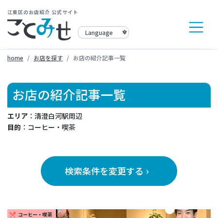
江東区のお店紹介 公式サイト
home
お店を探す
お店の紹介記事一覧
お店の紹介記事一覧
エリア
：清澄白河駅周辺
目的
：コーヒー・喫茶
検索条件を変更する
keyboard_arrow_right
コーヒー・喫茶
restaurant_menu