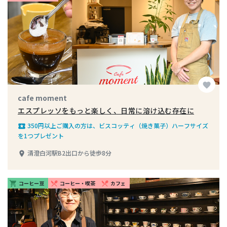
favorite
cafe moment
エスプレッソをもっと楽しく、日常に溶け込む存在に
350円以上ご購入の方は、ビスコッティ（焼き菓子）ハーフサイズ
local_play
を1つプレゼント
清澄白河駅B2出口から徒歩8分
place
コーヒー豆
コーヒー・喫茶
カフェ
shopping_cart
restaurant_menu
restaurant_menu