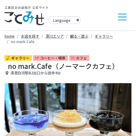
江東区のお店紹介 公式サイト
home
お店を探す
深川エリア
観る・遊ぶ
ギャラリー
no mark.Cafe
ギャラリー
コーヒー・喫茶
カフェ
music_note
restaurant_menu
restaurant_menu
no mark.Cafe（ノーマークカフェ）
清澄白河駅B2出口から徒歩4分
place