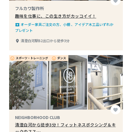
favorite
フルカワ製作所
趣味を仕事に、この生き方がカッコイイ！
オーダー家具ご注文の方、小棚 、アイデア木工品いずれか
local_play
プレゼント
清澄白河駅B2出口から徒歩3分
place
スポーツ・トレーニング
ダンス
insert_emoticon
insert_emoticon
favorite
NEIGHBORHOOD CLUB
清澄白河から徒歩3分！フィットネスボクシング＆キ
ックのスス…