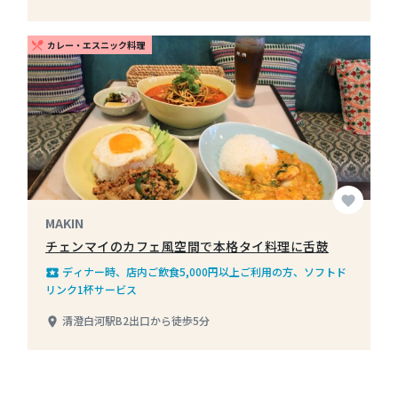
カレー・エスニック料理
restaurant_menu
favorite
MAKIN
チェンマイのカフェ風空間で本格タイ料理に舌鼓
ディナー時、店内ご飲食5,000円以上ご利用の方、ソフトド
local_play
リンク1杯サービス
清澄白河駅B2出口から徒歩5分
place