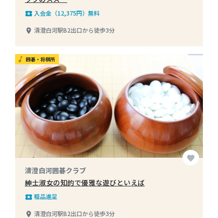
入会金（12,375円）無料
local_play
清澄白河駅B2出口から徒歩3分
place
囲碁・将棋所
music_note
favorite
清澄白河囲碁クラブ
紳士淑女の知的で優雅な遊びといえば
粗品進呈
local_play
清澄白河駅B2出口から徒歩3分
place