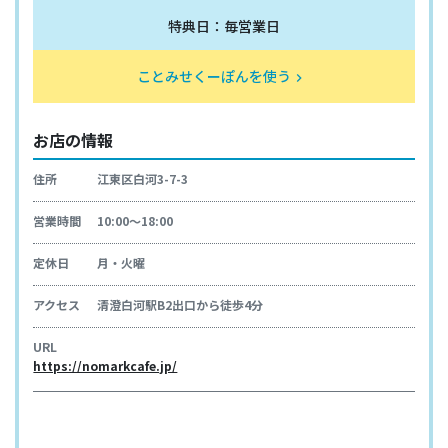
特典日：毎営業日
ことみせくーぽんを使う
keyboard_arrow_right
お店の情報
住所
江東区白河3-7-3
営業時間
10:00～18:00
定休日
月・火曜
アクセス
清澄白河駅B2出口から徒歩4分
URL
https://nomarkcafe.jp/