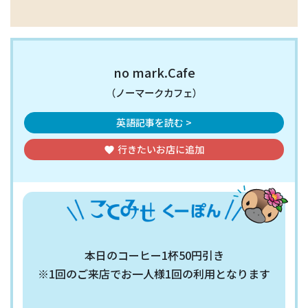
no mark.Cafe
（ノーマークカフェ）
英語記事を読む >
行きたいお店
に追加
favorite
本日のコーヒー1杯50円引き
※1回のご来店でお一人様1回の利用となります