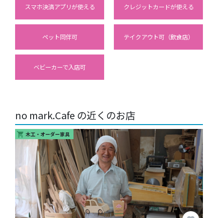
スマホ決済アプリが使える
クレジットカードが使える
ペット同伴可
テイクアウト可（飲食店）
ベビーカーで入店可
no mark.Cafe の近くのお店
木工・オーダー家具
shopping_cart