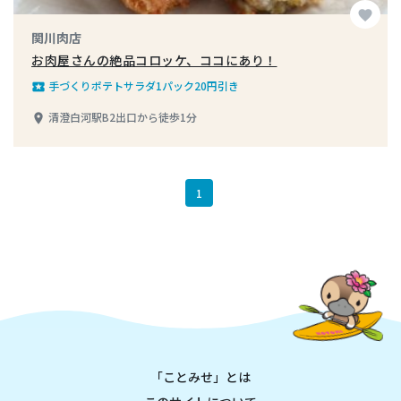
favorite
関川肉店
お肉屋さんの絶品コロッケ、ココにあり！
手づくりポテトサラダ1パック20円引き
local_play
清澄白河駅B2出口から徒歩1分
place
1
「ことみせ」とは