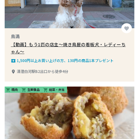
favorite
鳥満
【動画】もう1匹の店主～焼き鳥屋の看板犬・レディーち
ゃん～
1,500円以上お買い上げの方、130円の商品1本プレゼント
local_play
清澄白河駅B2出口から徒歩4分
place
精肉
生鮮食品
総菜・弁当
shopping_cart
shopping_cart
shopping_cart