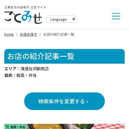
江東区のお店紹介 公式サイト
home
お店を探す
お店の紹介記事一覧
お店の紹介記事一覧
エリア
：清澄白河駅周辺
目的
：総菜・弁当
検索条件を変更する
keyboard_arrow_right
総菜・弁当
shopping_cart