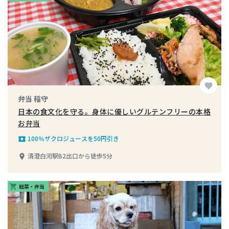
favorite
弁当 稲守
日本の食文化を守る。身体に優しいグルテンフリーの本格
お弁当
100％ザクロジュースを50円引き
local_play
清澄白河駅B2出口から徒歩5分
place
総菜・弁当
shopping_cart