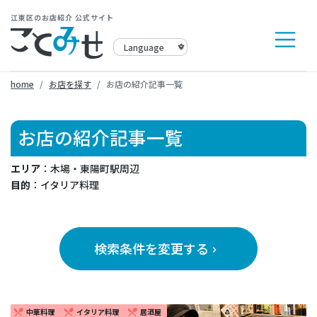
江東区のお店紹介 公式サイト
home
お店を探す
お店の紹介記事一覧
お店の紹介記事一覧
エリア
：木場・東陽町駅周辺
目的
：イタリア料理
検索条件を変更する
keyboard_arrow_right
中華料理
イタリア料理
居酒屋
restaurant_menu
restaurant_menu
restaurant_menu