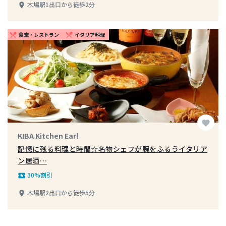
木場駅1出口から徒歩2分
place
食堂・レストラン
イタリア料理
restaurant_menu
restaurant_menu
favorite
KIBA Kitchen Earl
記憶に残る料理と時間☆名物シェフが腕をふるうイタリア
ン居酒…
30%割引
local_play
木場駅2出口から徒歩5分
place