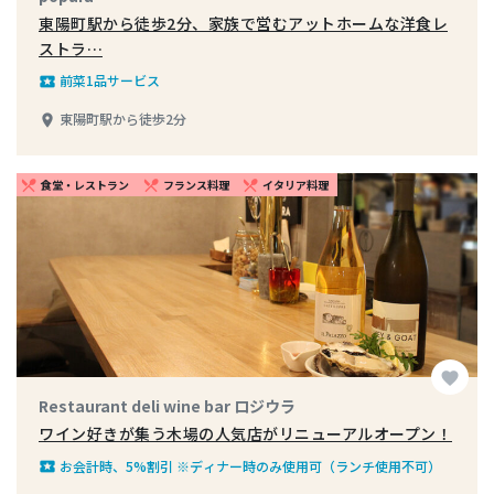
東陽町駅から徒歩2分、家族で営むアットホームな洋食レ
ストラ…
前菜1品サービス
local_play
東陽町駅から徒歩2分
place
食堂・レストラン
フランス料理
イタリア料理
restaurant_menu
restaurant_menu
restaurant_menu
favorite
Restaurant deli wine bar ロジウラ
ワイン好きが集う木場の人気店がリニューアルオープン！
お会計時、5%割引 ※ディナー時のみ使用可（ランチ使用不可）
local_play