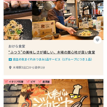
favorite
おけら食堂
“ふつう”の美味しさが嬉しい、木場の居心地が良い食堂
店主の気まぐれおつまみ1品サービス（1グループにつき１品）
local_play
木場駅3出口から徒歩1分
place
イタリア料理
ピザ
居酒屋
restaurant_menu
restaurant_menu
restaurant_menu