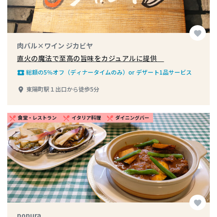
favorite
肉バル×ワイン ジカビヤ
直火の魔法で至高の旨味をカジュアルに提供
総額の5％オフ（ディナータイムのみ）or デザート1品サービス
local_play
東陽町駅１出口から徒歩5分
place
食堂・レストラン
イタリア料理
ダイニングバー
restaurant_menu
restaurant_menu
restaurant_menu
favorite
popura