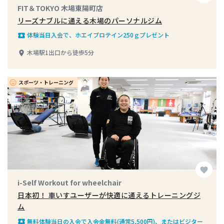
FIT＆TOKYO 木場東陽町店
リーズナブルに通える木場のパーソナルジム
体験当日入会で、ホエイプロテイン250ｇプレゼント
local_play
木場駅1出口から徒歩5分
place
スポーツ・トレーニング
insert_emoticon
favorite
i-Self Workout for wheelchair
日本初！ 車いすユーザーが快適に通えるトレーニングジ
ム
無料体験当日の入会で入会金無料(通常5,500円)、またはビジター
local_play