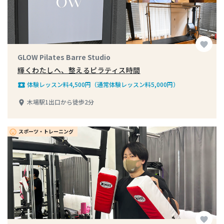
favorite
GLOW Pilates Barre Studio
輝くわたしへ、整えるピラティス時間
体験レッスン料4,500円（通常体験レッスン料5,000円）
local_play
木場駅1出口から徒歩2分
place
スポーツ・トレーニング
insert_emoticon
favorite