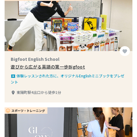
favorite
Bigfoot English School
遊びから広がる英語の第一歩Bigfoot
体験レッスンされた方に、オリジナルEnglishミニブックをプレゼ
local_play
ント
東陽町駅4出口から徒歩1分
place
スポーツ・トレーニング
insert_emoticon