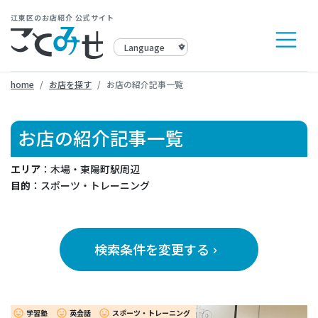
江東区のお店紹介 公式サイト
home
お店を探す
お店の紹介記事一覧
お店の紹介記事一覧
エリア
：木場・東陽町駅周辺
目的
：スポーツ・トレーニング
検索条件を変更する
keyboard_arrow_right
学習塾
英会話
スポーツ・トレーニング
insert_emoticon
insert_emoticon
insert_emoticon