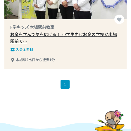
favorite
F学キッズ 木場駅前教室
お金を学んで夢を広げる！ 小学生向けお金の学校が木場
駅前で…
入会金無料
local_play
木場駅2出口から徒歩1分
place
1