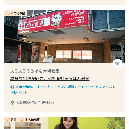
その他教室
insert_emoticon
favorite
スラスラそろばん 木場教室
親身な指導が魅力、心も育むそろばん教室
入学金無料、オリジナルそろばん妖怪カード・クリアファイルを
local_play
プレゼント
木場駅2出口から徒歩2分
place
音楽
その他教室
insert_emoticon
insert_emoticon