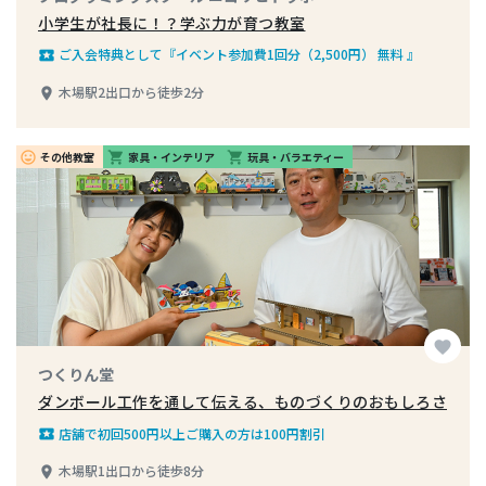
小学生が社長に！？学ぶ力が育つ教室
ご入会特典として『イベント参加費1回分（2,500円） 無料 』
local_play
木場駅2出口から徒歩2分
place
その他教室
家具・インテリア
玩具・バラエティー
insert_emoticon
shopping_cart
shopping_cart
favorite
つくりん堂
ダンボール工作を通して伝える、ものづくりのおもしろさ
店舗で初回500円以上ご購入の方は100円割引
local_play
木場駅1出口から徒歩8分
place