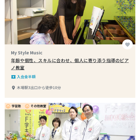
favorite
My Style Music
年齢や個性、スキルに合わせ、個人に寄り添う指導のピア
ノ教室
入会金半額
local_play
木場駅3出口から徒歩10分
place
学習塾
その他教室
insert_emoticon
insert_emoticon