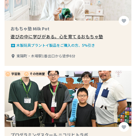
favorite
おもちゃ塾 Milk Pot
遊びの中に学びがある。心を育てるおもちゃ塾
木製玩具プラントイ製品をご購入の方、5%引き
local_play
東陽町・木場駅1番出口から徒歩6分
place
学習塾
その他教室
insert_emoticon
insert_emoticon
favorite
プログラミングスクール ニコリヒトラボ