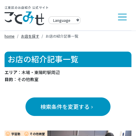
江東区のお店紹介 公式サイト
home
お店を探す
お店の紹介記事一覧
お店の紹介記事一覧
エリア
：木場・東陽町駅周辺
目的
：その他教室
検索条件を変更する
keyboard_arrow_right
学習塾
その他教室
insert_emoticon
insert_emoticon