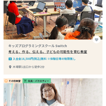
favorite
キッズプログラミングスクール Switch
考える、作る、伝える。子どもの可能性を育む教室
入会金16,500円(税込)無料 ※体験日等の制限無し
local_play
木場駅1出口から徒歩2分
place
その他教室
玩具・バラエティー
insert_emoticon
shopping_cart