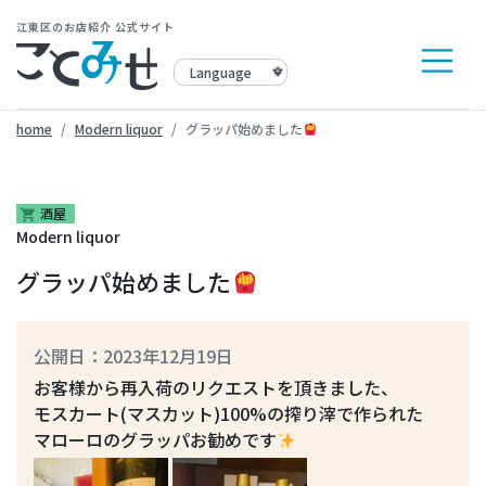
江東区のお店紹介 公式サイト
home
Modern liquor
グラッパ始めました
酒屋
shopping_cart
Modern liquor
グラッパ始めました
公開日：2023年12月19日
お客様から再入荷のリクエストを頂きました、
モスカート(マスカット)100%の搾り滓で作られた
マローロのグラッパお勧めです