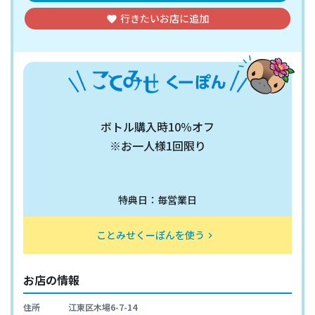
行きたいお店
に追加
favorite
ボトル購入時10％オフ
※お一人様1回限り
特典日：毎営業日
ことみせくーぽんを使う
keyboard_arrow_right
お店の情報
住所
江東区木場6-7-14