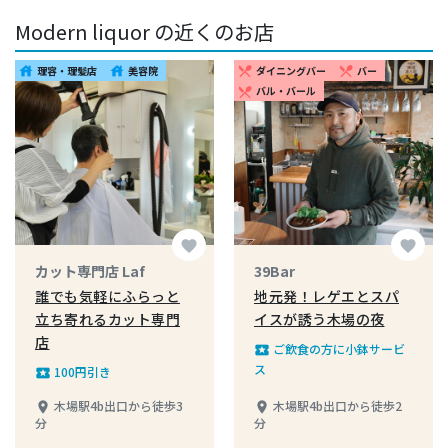
Modern liquor の近くのお店
理容・理髪店
美容院
ダイニングバー
バー
house
house
restaurant_menu
restaurant_menu
バル・バール
restaurant_menu
favorite
favorite
カット専門店 Laf
39Bar
誰でも気軽にふらっと
地元発！レゲエとスパ
立ち寄れるカット専門
イスが誘う木場の夜
店
ご飲食の方に小鉢サービ
local_play
ス
100円引き
local_play
木場駅4b出口から徒歩3
木場駅4b出口から徒歩2
place
place
分
分