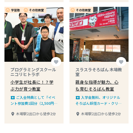
学習塾
その他教室
その他教室
insert_emoticon
insert_emoticon
insert_emoticon
favorite
favorite
プログラミングスクール
スラスラそろばん 木場教
ニコリヒトラボ
室
小学生が社長に！？学
親身な指導が魅力、心
ぶ力が育つ教室
も育むそろばん教室
ご入会特典として『イベ
入学金無料、オリジナル
local_play
local_play
ント参加費1回分（2,500円）
そろばん妖怪カード・クリア
無料 』
ファイルをプレゼント
木場駅2出口から徒歩2分
木場駅2出口から徒歩2分
place
place