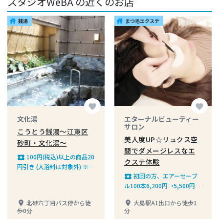
スタジオWeBA の近くのお店
銭湯
まつ毛エクステ
house
house
favorite
favorite
文化湯
エターナルビューティー
サロン
こうとう銭湯〜江東区
美人度UP☆リュクス空
砂町・文化湯〜
間でダメージレスなエ
100円(税込)以上の商品20
local_play
クステ体験
円引き (入浴料は対象外) ※お
初回の方、エアーセーブ
一人様１回の利用に限ります
local_play
ル100本6,200円→5,500円／
120本6,700円→6,200円 フ
北砂六丁目バス停から徒
大島駅A1出口から徒歩1
place
place
ラットラッシュ100本6,700
歩0分
分
円→6,000円／120本7,200円