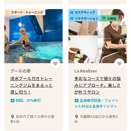
→6,700円
スポーツ・トレーニング
エステティック
insert_emoticon
house
リラクゼーション
化粧品
house
shopping_cart
favorite
favorite
プールの家
La Realiser
流水プール付きトレー
多彩なコースで個々の悩
ニングジムをまるっと
みにアプローチ。美しさ
貸し切り！
が叶うサロン
初回、20%割引
全身疲労回復・フェイシ
local_play
local_play
ャル45分＆全身オイルマッサ
ージ60分15,000円(税込)から
北砂六丁目バス停から徒
大島駅A3出口から徒歩2
place
place
1,000円引き
歩1分
分