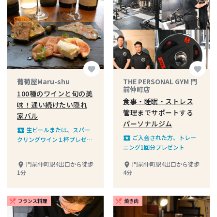
favorite
favorite
葡萄屋Maru-shu
THE PERSONAL GYM 門
前仲町店
100種のワインと旬の美
食事・睡眠・ストレス
味！通い続けたい隠れ
管理までサポートする
家バル
パーソナルジム
生ビールまたは、スパー
local_play
ご入会された方、トレー
local_play
クリングワイン１杯プレゼン
ニング1回分プレゼント
ト
門前仲町駅4出口から徒歩
門前仲町駅4出口から徒歩
place
place
1分
4分
フランス料理
焼き肉
restaurant_menu
restaurant_menu