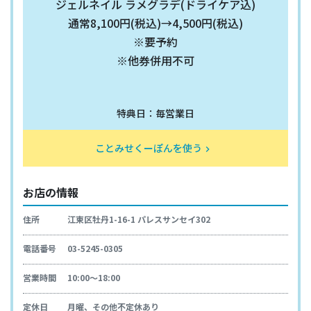
ジェルネイル ラメグラデ(ドライケア込)
通常8,100円(税込)→4,500円(税込)
※要予約
※他券併用不可
特典日：毎営業日
ことみせくーぽんを使う
keyboard_arrow_right
お店の情報
住所
江東区牡丹1-16-1 パレスサンセイ302
電話番号
03-5245-0305
営業時間
10:00～18:00
定休日
月曜、その他不定休あり