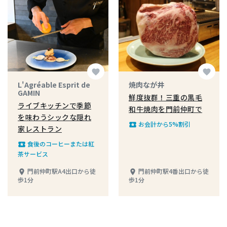
favorite
favorite
L'Agréable Esprit de
焼肉なが井
GAMIN
鮮度抜群！三重の黒毛
ライブキッチンで季節
和牛焼肉を門前仲町で
を味わうシックな隠れ
お会計から5%割引
local_play
家レストラン
食後のコーヒーまたは紅
local_play
茶サービス
門前仲町駅A4出口から徒
門前仲町駅4番出口から徒
place
place
歩1分
歩1分