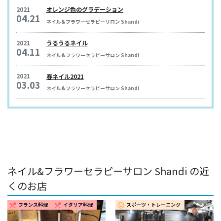
2021
オレンジ色のグラデーション
04.21
ネイル&フラワーセラピーサロン Shandi
2021
うるうるネイル
04.11
ネイル&フラワーセラピーサロン Shandi
2021
春ネイル2021
03.03
ネイル&フラワーセラピーサロン Shandi
ネイル&フラワーセラピーサロン Shandi の近
くのお店
フランス料理
イタリア料理
スポーツ・トレーニング
restaurant_menu
restaurant_menu
insert_emoticon