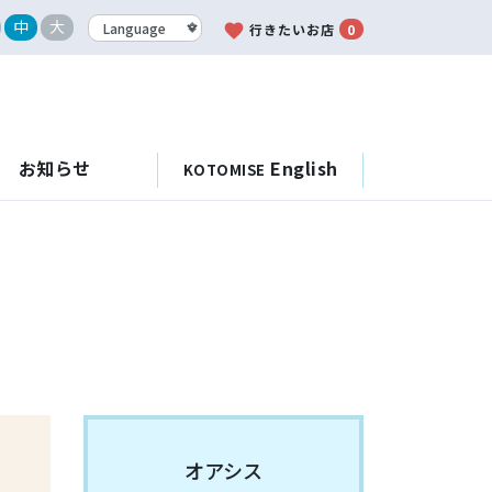
中
大
favorite
行きたいお店
0
お知らせ
English
KOTOMISE
オアシス