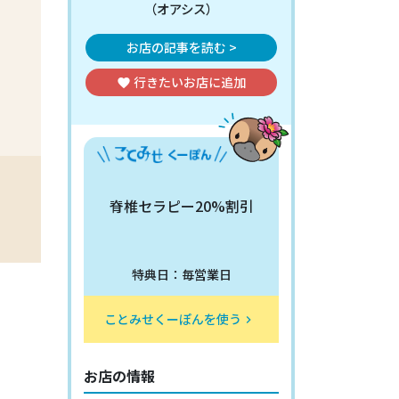
（オアシス）
お店の記事を読む >
行きたいお店
に追加
favorite
脊椎セラピー20%割引
特典日：毎営業日
ことみせくーぽんを使う
keyboard_arrow_right
お店の情報