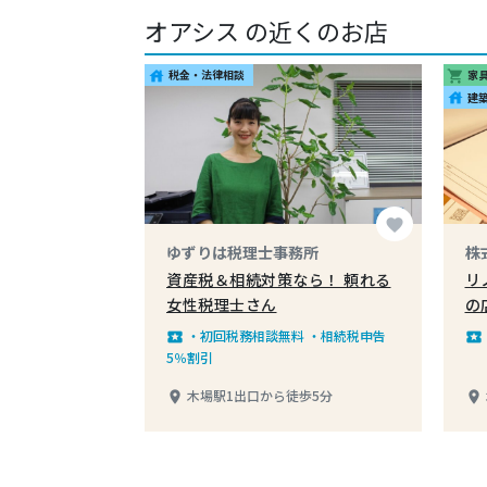
オアシス の近くのお店
税金・法律相談
家
house
shopping_cart
建
house
favorite
ゆずりは税理士事務所
株
資産税＆相続対策なら！ 頼れる
リ
女性税理士さん
の
・初回税務相談無料 ・相続税申告
local_play
local_play
5％割引
木場駅1出口から徒歩5分
place
place