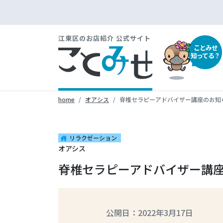
江東区のお店紹介 公式サイト
ことみせ
知ってる？
home
オアシス
脊椎セラピーアドバイザー講座のお知
リラクゼーション
house
オアシス
脊椎セラピーアドバイザー講
公開日：2022年3月17日