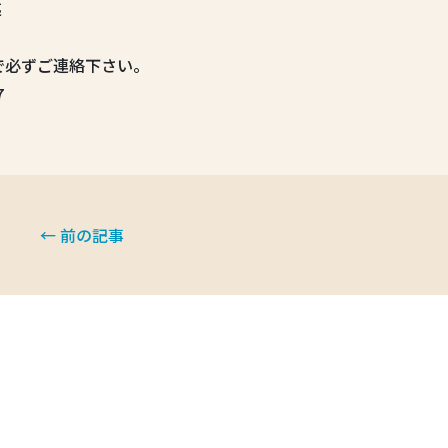
迄
で必ずご連絡下さい。
7
← 前の記事