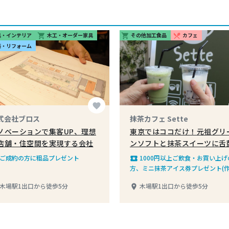
具・インテリア
木工・オーダー家具
その他加工食品
カフェ
shopping_cart
shopping_cart
restaurant_menu
築・リフォーム
favorite
式会社ブロス
抹茶カフェ Sette
ノベーションで集客UP、理想
東京ではココだけ！元祖グリ
店舗・住空間を実現する会社
ンソフトと抹茶スイーツに舌
ご成約の方に粗品プレゼント
1000円以上ご飲食・お買い上げ
local_play
方、ミニ抹茶アイス券プレゼント(
作品は除く)※次回から使用可、他
木場駅1出口から徒歩5分
木場駅1出口から徒歩5分
place
ーポンとの併用は不可