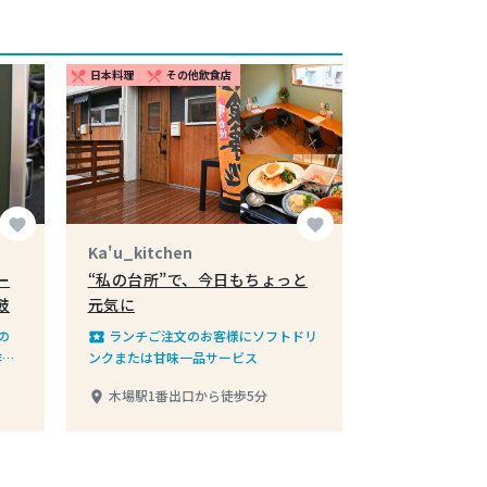
日本料理
その他飲食店
restaurant_menu
restaurant_menu
favorite
favorite
Ka'u_kitchen
ー
“私の台所”で、今日もちょっと
鼓
元気に
の
ランチご注文のお客様にソフトドリ
local_play
作家
ンクまたは甘味一品サービス
のク
木場駅1番出口から徒歩5分
place