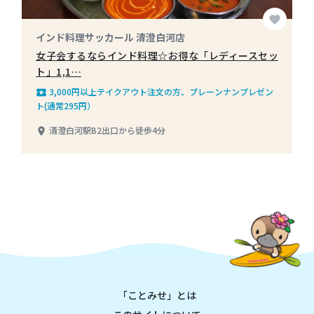
favorite
インド料理サッカール 清澄白河店
女子会するならインド料理☆お得な「レディースセッ
ト」1,1…
3,000円以上テイクアウト注文の方、プレーンナンプレゼン
local_play
ト(通常295円）
清澄白河駅B2出口から徒歩4分
place
「ことみせ」とは