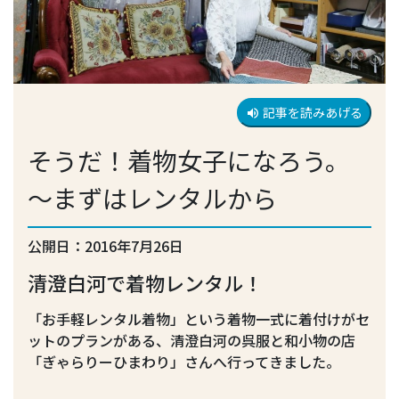
記事を読みあげる
volume_up
そうだ！着物女子になろう。
～まずはレンタルから
公開日：2016年7月26日
清澄白河で着物レンタル！
「お手軽レンタル着物」という着物一式に着付けがセ
ットのプランがある、清澄白河の呉服と和小物の店
「ぎゃらりーひまわり」さんへ行ってきました。