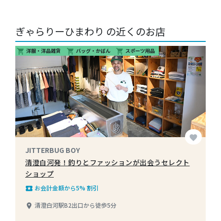
ぎゃらりーひまわり の近くのお店
洋服・洋品雑貨
バッグ・かばん
スポーツ用品
shopping_cart
shopping_cart
shopping_cart
favorite
JITTERBUG BOY
清澄白河発！釣りとファッションが出会うセレクト
ショップ
お会計金額から5% 割引
local_play
清澄白河駅B2出口から徒歩5分
place