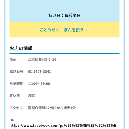
特典日：毎営業日
ことみせくーぽんを使う
keyboard_arrow_right
お店の情報
住所
江東区白河3-1-16
電話番号
03-5809-8841
営業時間
11:00～19:00
定休日
月曜
アクセス
清澄白河駅B2出口から徒歩3分
URL
https://www.facebook.com/p/%E3%81%8E%E3%82%83%E