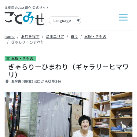
江東区のお店紹介 公式サイト
home
お店を探す
深川エリア
買う
呉服・きもの
ぎゃらりーひまわり
呉服・きもの
shopping_cart
ぎゃらりーひまわり（ギャラリーヒマワ
リ）
清澄白河駅B2出口から徒歩3分
place