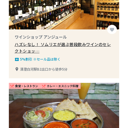
favorite
ワインショップ アンジュール
ハズレなし！ ソムリエが選ぶ普段飲みワインのセレ
クトショッ…
5%割引 ※セール品は除く
local_play
清澄白河駅B2出口から徒歩5分
place
食堂・レストラン
カレー・エスニック料理
restaurant_menu
restaurant_menu