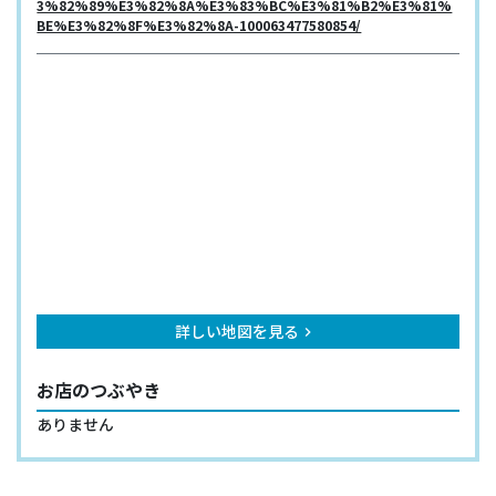
3%82%89%E3%82%8A%E3%83%BC%E3%81%B2%E3%81%
BE%E3%82%8F%E3%82%8A-100063477580854/
詳しい地図を見る
keyboard_arrow_right
お店のつぶやき
ありません