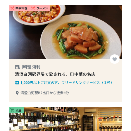
中華料理
ラーメン
restaurant_menu
restaurant_menu
favorite
四川料理 鴻利
清澄白河駅界隈で愛される、町中華の名店
1,000円以上ご注文の方、フリードリンクサービス（１杯）
local_play
清澄白河駅B2出口から徒歩4分
place
酒屋
shopping_cart