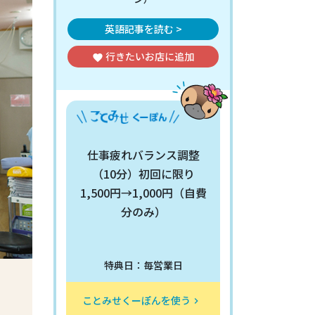
英語記事を読む >
行きたいお店
に追加
favorite
仕事疲れバランス調整
（10分）初回に限り
1,500円→1,000円（自費
分のみ）
特典日：毎営業日
ことみせくーぽんを使う
keyboard_arrow_right