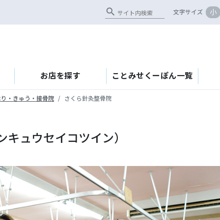
search
小
文字サイズ
お店を探す
ことみせくーぽん一覧
はり・きゅう・接骨院
さくら針灸整骨院
ンキュウセイコツイン）