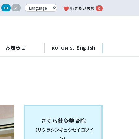
中
大
favorite
行きたいお店
0
お知らせ
English
KOTOMISE
さくら針灸整骨院
（サクラシンキュウセイコツイ
ン）