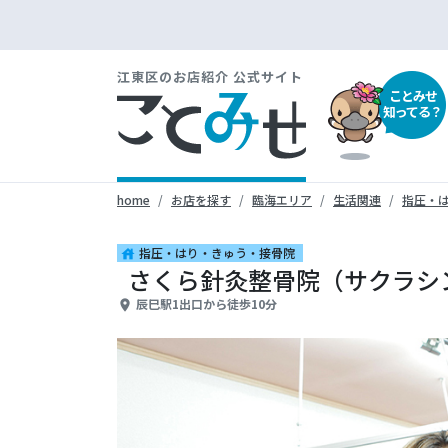
江東区のお店紹介 公式サイト
ことみせ
知ってる？
home
お店を探す
臨海エリア
生活関連
指圧・
指圧・はり・きゅう・接骨院
house
さくら針灸整骨院（サクラシ
辰巳駅1出口から徒歩10分
place