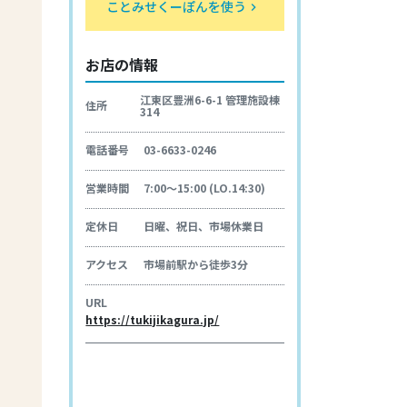
ことみせくーぽんを使う
keyboard_arrow_right
お店の情報
江東区豊洲6-6-1 管理施設棟
住所
314
電話番号
03-6633-0246
営業時間
7:00～15:00 (LO.14:30)
定休日
日曜、祝日、市場休業日
アクセス
市場前駅から徒歩3分
URL
https://tukijikagura.jp/