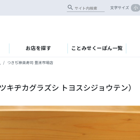
search
小
文字サイズ
お店を探す
ことみせくーぽん一覧
し
つきぢ神楽寿司 豊洲市場店
（ツキヂカグラズシ トヨスシジョウテン）