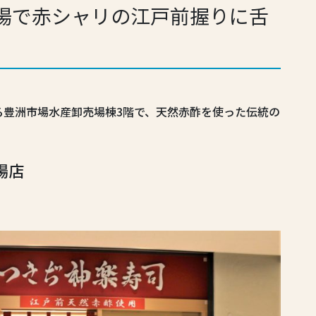
場で赤シャリの江戸前握りに舌
る豊洲市場水産卸売場棟3階で、天然赤酢を使った伝統の
場店