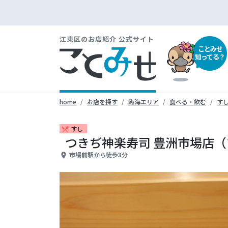
江東区のお店紹介 公式サイト
ことみせ
知ってる？
home
お店を探す
臨海エリア
食べる・飲む
す
すし
restaurant_menu
つきぢ神楽寿司 豊洲市場店
市場前駅から徒歩3分
place