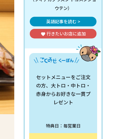
ウテン）
英語記事を読む >
行きたいお店
に追加
favorite
セットメニューをご注文
の方、大トロ・中トロ・
赤身からお好きな一貫プ
レゼント
特典日：毎営業日