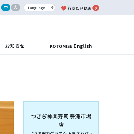
中
大
favorite
行きたいお店
0
お知らせ
English
KOTOMISE
つきぢ神楽寿司 豊洲市場
店
（ツキヂカグラズシ トヨスシジョ