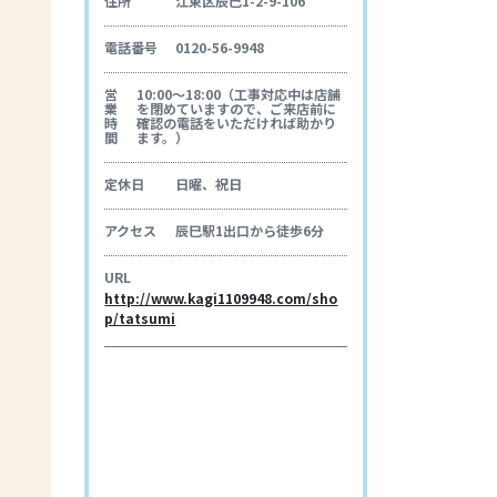
住所
江東区辰巳1-2-9-106
電話番号
0120-56-9948
営
10:00～18:00（工事対応中は店舗
業
を閉めていますので、ご来店前に
時
確認の電話をいただければ助かり
間
ます。）
定休日
日曜、祝日
アクセス
辰巳駅1出口から徒歩6分
URL
http://www.kagi1109948.com/sho
p/tatsumi