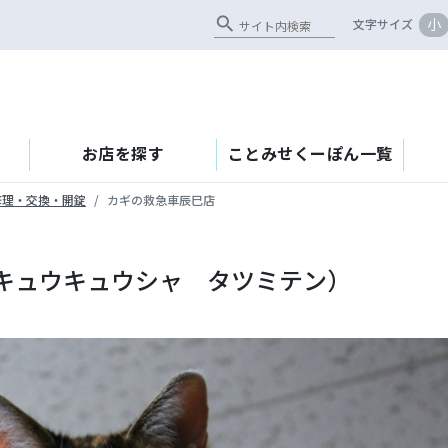
search
小
文字サイズ
お店を探す
ことみせくーぽん一覧
修理・交換・開錠
カギの救急車辰巳店
キュウキュウシャ タツミテン）