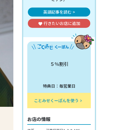
英語記事を読む >
行きたいお店
に追加
favorite
５％割引
特典日：毎営業日
ことみせくーぽんを使う
keyboard_arrow_right
お店の情報