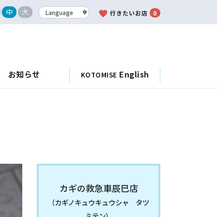
中
大
favorite
行きたいお店
0
お知らせ
English
KOTOMISE
カギの救急車辰巳店
（カギノキュウキュウシャ タツ
ミテン）