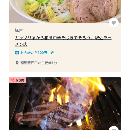
favorite
豚吉
ガッツリ系から和風中華そばまでそろう、駅近ラー
メン店
お会計から100円引き
local_play
潮見駅西口から徒歩1分
place
焼き肉
restaurant_menu