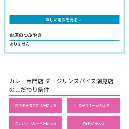
詳しい地図を見る
keyboard_arrow_right
お店のつぶやき
ありません
カレー専門店 ダージリンスパイス潮見店
のこだわり条件
スマホ決済アプリが使える
電子マネーが使える
クレジットカードが使える
Wi-Fiが使える