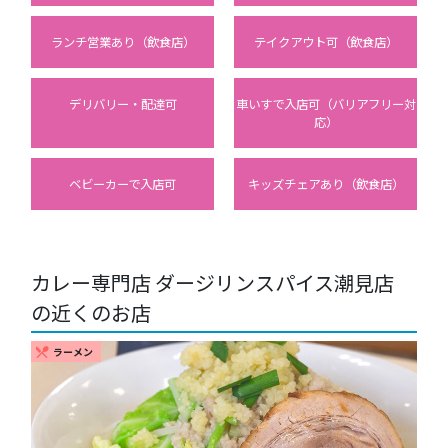
ランチ営業あり（飲食店）
テイクアウト可（飲食店）
デリバリー・配達可
車いすで入店可（バリアフリー対
応）
ベビーカーで入店可
キッズチェアあり（飲食店）
カレー専門店 ダージリンスパイス潮見店
の近くのお店
ラーメン
restaurant_menu