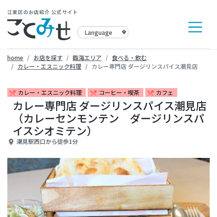
江東区のお店紹介 公式サイト
home
お店を探す
臨海エリア
食べる・飲む
カレー・エスニック料理
カレー専門店 ダージリンスパイス潮見店
カレー・エスニック料理
コーヒー・喫茶
カフェ
restaurant_menu
restaurant_menu
restaurant_menu
カレー専門店 ダージリンスパイス潮見店
（カレーセンモンテン ダージリンスパ
イスシオミテン）
潮見駅西口から徒歩1分
place