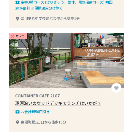
定番3種コース (はりきゅう、整体、電気治療コース) 初回
local_play
20％割引 ※保険適用分は除く
深川第八中学校前バス停から徒歩1分
place
カフェ
restaurant_menu
favorite
CONTAINER CAFE 2187
運河沿いのウッドデッキでランチはいかが？
お会計時50円引き
local_play
東陽町駅1出口から徒歩10分
place