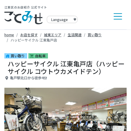
江東区のお店紹介 公式サイト
home
お店を探す
城東エリア
生活関連
買い取り
ハッピーサイクル 江東亀戸店
買い取り
自転車
house
shopping_cart
ハッピーサイクル 江東亀戸店（ハッピー
サイクル コウトウカメイドテン）
亀戸駅北口から徒歩4分
place