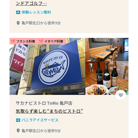
ンドアゴルフ…
体験レッスン無料
local_play
亀戸駅北口から徒歩3分
place
フランス料理
イタリア料理
restaurant_menu
restaurant_menu
favorite
サカナビストロ ToMo 亀戸店
気取らず楽しむ“まちのビストロ”
バニラアイスサービス
local_play
亀戸駅北口から徒歩5分
place