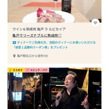
favorite
ワイン＆熟成肉 亀戸 ラ ルピカイア
亀戸でリーズナブルに熟成肉♡
ディナーでご利用の方、次回のディナーにお使いいただける
local_play
「前菜１品無料クーポン券」をプレゼント
亀戸駅北口から徒歩3分
place
カラオケ
スナック・パブ
music_note
restaurant_menu