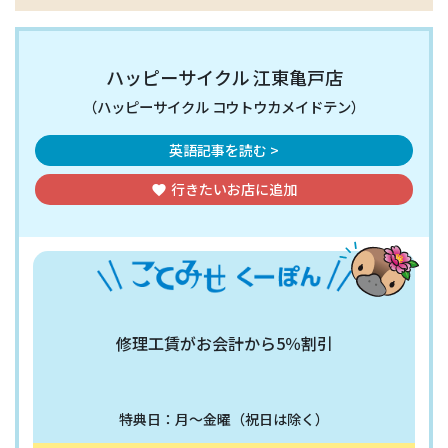
ハッピーサイクル 江東亀戸店
（ハッピーサイクル コウトウカメイドテン）
英語記事を読む >
行きたいお店
に追加
favorite
修理工賃がお会計から5％割引
特典日：月〜金曜（祝日は除く）