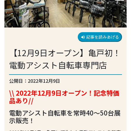
記事を読みあげる
volume_up
【12月9日オープン】亀戸初！
電動アシスト自転車専門店
公開日：2022年12月9日
\\ 2022年12月9日オープン！記念特価
品あり//
電動アシスト自転車を常時40～50台展
示販売！