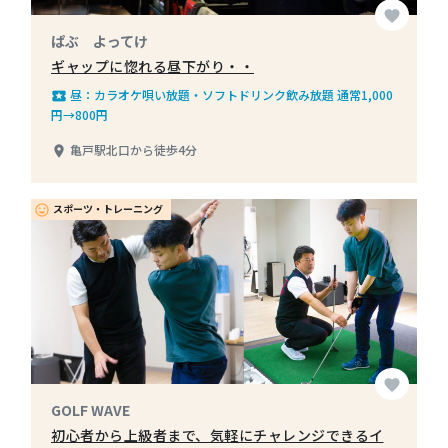
favorite
ぱぶ よってけ
ギャップに惚れる昼下がり・・
昼：カラオケ唄い放題・ソフトドリンク飲み放題 通常1,000
local_play
円→800円
亀戸駅北口から徒歩4分
place
スポーツ・トレーニング
insert_emoticon
favorite
GOLF WAVE
初心者から上級者まで、気軽にチャレンジできるイ