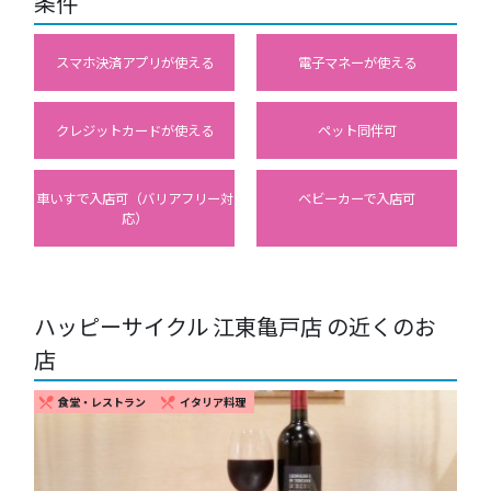
条件
スマホ決済アプリが使える
電子マネーが使える
クレジットカードが使える
ペット同伴可
車いすで入店可（バリアフリー対
ベビーカーで入店可
応）
ハッピーサイクル 江東亀戸店 の近くのお
店
食堂・レストラン
イタリア料理
restaurant_menu
restaurant_menu