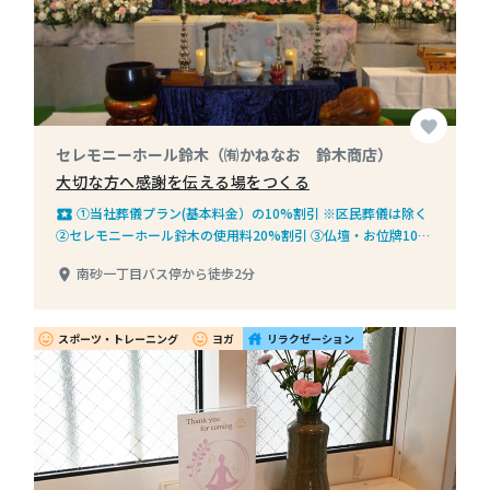
favorite
セレモニーホール鈴木（㈲かねなお 鈴木商店）
大切な方へ感謝を伝える場をつくる
①当社葬儀プラン(基本料金）の10%割引 ※区民葬儀は除く
local_play
②セレモニーホール鈴木の使用料20%割引 ③仏壇・お位牌10%
割引 ※お問合せの方には、エンディングノート１冊差し上げま
南砂一丁目バス停から徒歩2分
place
す
スポーツ・トレーニング
ヨガ
リラクゼーション
insert_emoticon
insert_emoticon
house