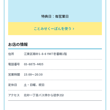
特典日：毎営業日
ことみせくーぽんを使う
keyboard_arrow_right
お店の情報
住所
江東区南砂1-8-6 YMT壱番館1階
電話番号
03-6875-4435
営業時間
15:00～20:30
定休日
土・日曜、祝日
アクセス
北砂一丁目バス停から徒歩2分