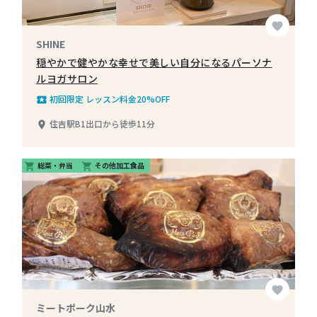
favorite
SHINE
穏やかで健やかな幸せで美しい自分になるパーソナ
ルヨガサロン
初回限定 レッスン料金20%OFF
local_play
住吉駅B1出口から徒歩11分
place
総菜・弁当
その他加工食品
shopping_cart
shopping_cart
favorite
ミートポーク山水