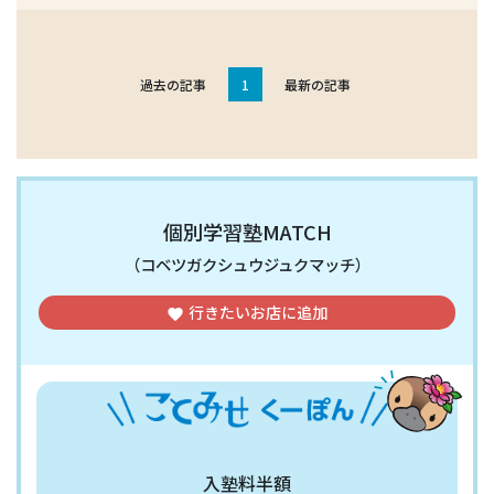
過去の記事
1
最新の記事
個別学習塾MATCH
（コベツガクシュウジュクマッチ）
行きたいお店
に追加
favorite
入塾料半額