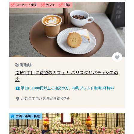
コーヒー・喫茶
カフェ
甘味
restaurant_menu
restaurant_menu
restaurant_menu
favorite
砂町珈琲
南砂1丁目に待望のカフェ！ バリスタとパティシエの
店
平日に1000円以上ご注文の方、砂町ブレンド珈琲1杯無料
local_play
北砂二丁目バス停から徒歩7分
place
葬儀・斎場・仏壇
house