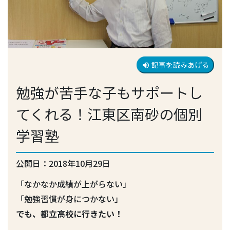
記事を読みあげる
volume_up
勉強が苦手な子もサポートし
てくれる！江東区南砂の個別
学習塾
公開日：2018年10月29日
「なかなか成績が上がらない」
「勉強習慣が身につかない」
でも、都立高校に行きたい！