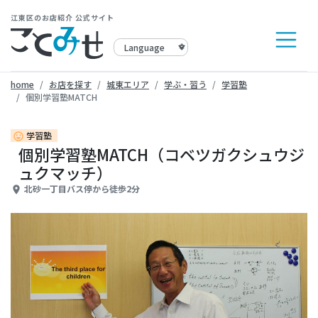
江東区のお店紹介 公式サイト
home
お店を探す
城東エリア
学ぶ・習う
学習塾
個別学習塾MATCH
学習塾
insert_emoticon
個別学習塾MATCH（コベツガクシュウジ
ュクマッチ）
北砂一丁目バス停から徒歩2分
place