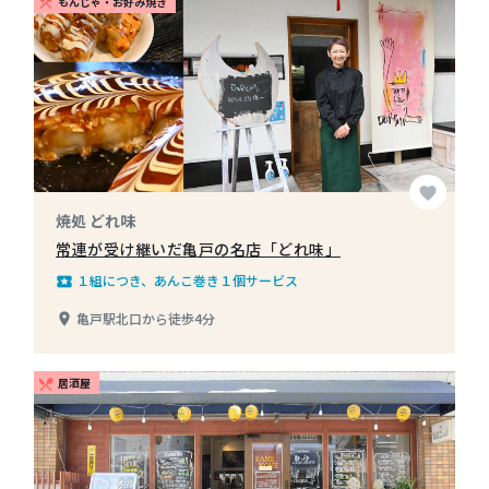
もんじゃ・お好み焼き
restaurant_menu
favorite
焼処 どれ味
常連が受け継いだ亀戸の名店「どれ味」
１組につき、あんこ巻き１個サービス
local_play
亀戸駅北口から徒歩4分
place
居酒屋
restaurant_menu