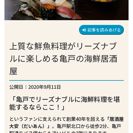
記事を読みあげる
volume_up
上質な鮮魚料理がリーズナブ
ルに楽しめる亀戸の海鮮居酒
屋
公開日：2020年9月11日
「亀戸でリーズナブルに海鮮料理を堪
能するならここ！」
というファンに支えられて創業40年を超える
「居酒屋
大安（だいあん）」
。亀戸駅北口から徒歩2分、亀戸