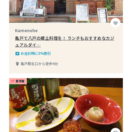
favorite
Kamenohe
亀戸で八戸の郷土料理を！ ランチもおすすめなカジ
ュアルダイ…
お会計時に5%割引
local_play
亀戸駅北口から徒歩4分
place
居酒屋
restaurant_menu