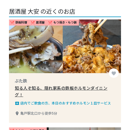
居酒屋 大安 の近くのお店
鉄板料理
居酒屋
もつ焼き・もつ鍋
restaurant_menu
restaurant_menu
restaurant_menu
favorite
ぶた鉄
知る人ぞ知る、隠れ家系の鉄板ホルモンダイニン
グ！
店内でご飲食の方、本日のおすすめホルモン１皿サービス
local_play
亀戸駅北口から徒歩5分
place