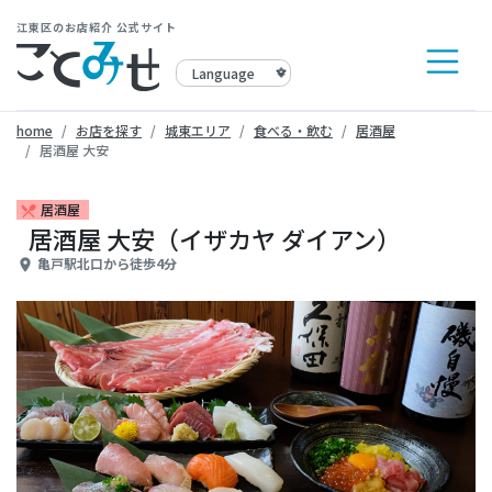
江東区のお店紹介 公式サイト
home
お店を探す
城東エリア
食べる・飲む
居酒屋
居酒屋 大安
居酒屋
restaurant_menu
居酒屋 大安（イザカヤ ダイアン）
亀戸駅北口から徒歩4分
place