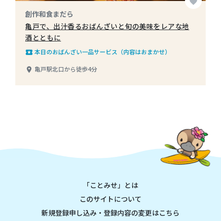
favorite
創作和食まだら
亀戸で、出汁香るおばんざいと旬の美味をレアな地
酒とともに
本日のおばんざい一品サービス（内容はおまかせ）
local_play
亀戸駅北口から徒歩4分
place
「ことみせ」とは
このサイトについて
新規登録申し込み・登録内容の変更はこちら