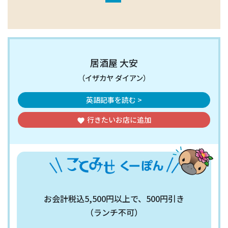
居酒屋 大安
（イザカヤ ダイアン）
英語記事を読む >
行きたいお店
に追加
favorite
お会計税込5,500円以上で、500円引き
（ランチ不可）