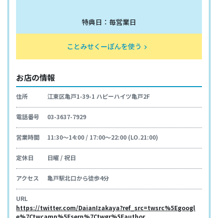
特典日：毎営業日
ことみせくーぽんを使う
keyboard_arrow_right
お店の情報
住所
江東区亀戸1-39-1 ハピーハイツ亀戸2F
電話番号
03-3637-7929
営業時間
11:30～14:00 / 17:00～22:00 (LO.21:00)
定休日
日曜 / 祝日
アクセス
亀戸駅北口から徒歩4分
URL
https://twitter.com/DaianIzakaya?ref_src=twsrc%5Egoogl
e%7Ctwcamp%5Eserp%7Ctwgr%5Eauthor