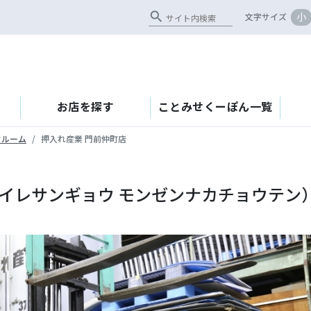
search
小
文字サイズ
お店を探す
ことみせくーぽん一覧
クルーム
押入れ産業 門前仲町店
シイレサンギョウ モンゼンナカチョウテン