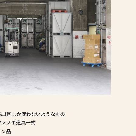
に1回しか使わないようなもの
やスノボ道具一式
ョン品