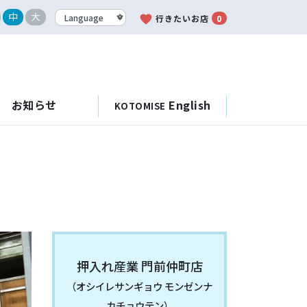
中
大
favorite
行きたいお店
0
お知らせ
English
KOTOMISE
）
押入れ産業 門前仲町店
（オシイレサンギョウ モンゼンナ
カチョウテン）