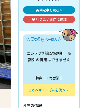
英語記事を読む >
行きたいお店
に追加
favorite
コンテナ料金5％割引 ※
割引の併用はできません
特典日：毎営業日
ことみせくーぽんを使う
keyboard_arrow_right
お店の情報