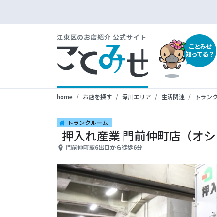
江東区のお店紹介 公式サイト
ことみせ
知ってる？
home
お店を探す
深川エリア
生活関連
トラン
トランクルーム
house
押入れ産業 門前仲町店（オ
門前仲町駅6出口から徒歩6分
place