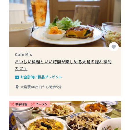
favorite
Cafe M's
おいしい料理といい時間が楽しめる大島の隠れ家的
カフェ
お会計時に粗品プレゼント
local_play
大島駅A6出口から徒歩5分
place
中華料理
ラーメン
restaurant_menu
restaurant_menu