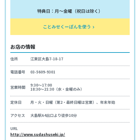
特典日：月〜金曜（祝日は除く）
ことみせくーぽんを使う
keyboard_arrow_right
お店の情報
住所
江東区大島7-18-17
電話番号
03-5609-9301
9:30〜17:00
営業時間
18:30〜21:30（水・金曜のみ）
定休日
月・火・日曜（第2・最終日曜は営業）、年末年始
アクセス
大島駅A4出口より徒歩10分
URL
http://www.sudashuseki.jp/