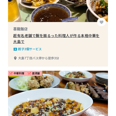
favorite
喜龍飯店
超有名老舗で腕を振るった料理人が作る本格中華を
大島で
餃子3個サービス
local_play
大島7丁目バス停から徒歩3分
place
中華料理
居酒屋
restaurant_menu
restaurant_menu