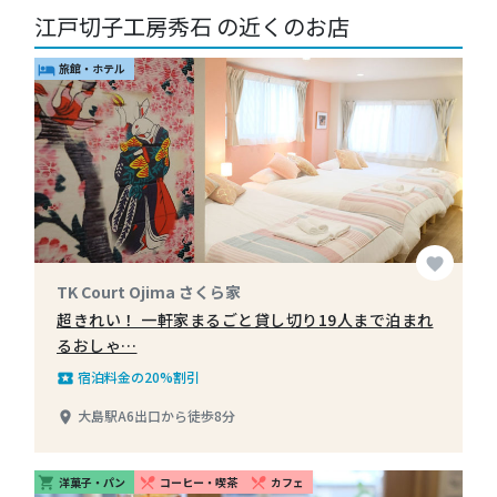
江戸切子工房秀石 の近くのお店
旅館・ホテル
hotel
favorite
TK Court Ojima さくら家
超きれい！ 一軒家まるごと貸し切り19人まで泊まれ
るおしゃ…
宿泊料金の20%割引
local_play
大島駅A6出口から徒歩8分
place
洋菓子・パン
コーヒー・喫茶
カフェ
shopping_cart
restaurant_menu
restaurant_menu