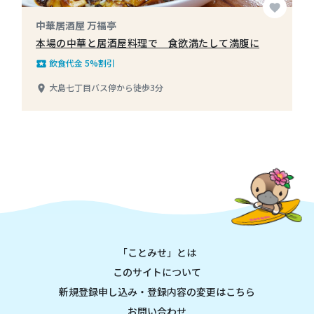
favorite
中華居酒屋 万福亭
本場の中華と居酒屋料理で 食欲満たして満腹に
飲食代金 5%割引
local_play
大島七丁目バス停から徒歩3分
place
「ことみせ」とは
このサイトについて
新規登録申し込み・登録内容の変更はこちら
お問い合わせ