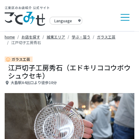
江東区のお店紹介 公式サイト
home
お店を探す
城東エリア
学ぶ・習う
ガラス工芸
江戸切子工房秀石
ガラス工芸
insert_emoticon
江戸切子工房秀石（エドキリココウボウ
シュウセキ）
大島駅A4出口より徒歩10分
place