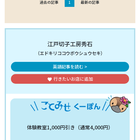
過去の記事
1
最新の記事
江戸切子工房秀石
（エドキリココウボウシュウセキ）
英語記事を読む >
行きたいお店
に追加
favorite
体験教室1,000円引き（通常4,000円）