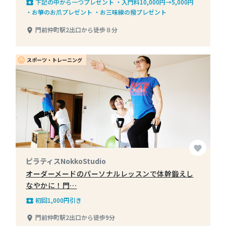
下記の中から一つプレゼント ・入門料10,000円→5,000円
local_play
・お箏のお爪プレゼント ・お三味線の撥プレゼント
門前仲町駅2出口から徒歩８分
place
スポーツ・トレーニング
insert_emoticon
favorite
ピラティスNokkoStudio
オーダーメードのパーソナルレッスンで体幹鍛えし
なやかに！門…
初回1,000円引き
local_play
門前仲町駅2出口から徒歩9分
place