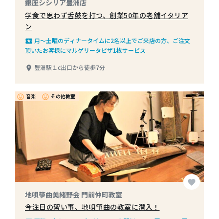
銀座シシリア豊洲店
学食で思わず舌鼓を打つ、創業50年の老舗イタリア
ン
月～土曜のディナータイムに2名以上でご来店の方、ご注文
local_play
頂いたお客様にマルゲリータピザ1枚サービス
豊洲駅１c出口から徒歩7分
place
音楽
その他教室
insert_emoticon
insert_emoticon
favorite
地唄箏曲美緒野会 門前仲町教室
今注目の習い事、地唄箏曲の教室に潜入！