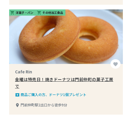
洋菓子・パン
その他加工食品
shopping_cart
shopping_cart
favorite
Cafe Rin
金曜は特売日！焼きドーナツは門前仲町の菓子工房
で
商品ご購入の方、ドーナツ1個プレゼント
local_play
門前仲町駅2出口から徒歩9分
place