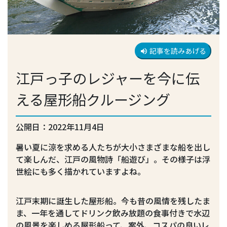
記事を読みあげる
volume_up
江戸っ子のレジャーを今に伝
える屋形船クルージング
公開日：2022年11月4日
暑い夏に涼を求める人たちが大小さまざまな船を出し
て楽しんだ、江戸の風物詩「船遊び」。その様子は浮
世絵にも多く描かれていますよね。
江戸末期に誕生した屋形船。今も昔の風情を残したま
ま、一年を通してドリンク飲み放題の食事付きで水辺
の風景を楽しめる屋形船って、案外、コスパの良いレ