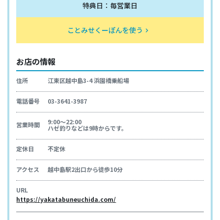
特典日：毎営業日
ことみせくーぽんを使う
keyboard_arrow_right
お店の情報
住所
江東区越中島3-4 浜園橋乗船場
電話番号
03-3641-3987
9:00～22:00
営業時間
ハゼ釣りなどは9時からです。
定休日
不定休
アクセス
越中島駅2出口から徒歩10分
URL
https://yakatabuneuchida.com/