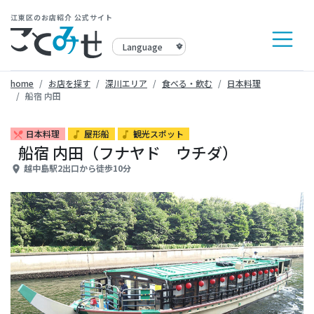
江東区のお店紹介 公式サイト
home
お店を探す
深川エリア
食べる・飲む
日本料理
船宿 内田
日本料理
屋形船
観光スポット
restaurant_menu
music_note
music_note
船宿 内田（フナヤド ウチダ）
越中島駅2出口から徒歩10分
place