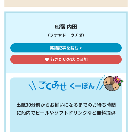
船宿 内田
（フナヤド ウチダ）
英語記事を読む >
行きたいお店
に追加
favorite
出航30分前からお揃いになるまでのお待ち時間
に船内でビールやソフトドリンクなど無料提供