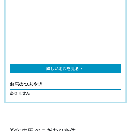
詳しい地図を見る
keyboard_arrow_right
お店のつぶやき
ありません
船宿 内田 のこだわり条件