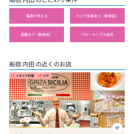
電源が使える
ランチ営業あり（飲食店）
座敷あり（飲食店）
ベビーカーで入店可
船宿 内田 の近くのお店
イタリア料理
ピザ
restaurant_menu
restaurant_menu
favorite