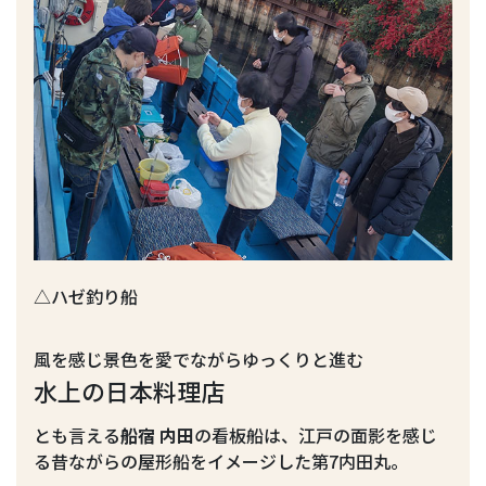
△ハゼ釣り船
風を感じ景色を愛でながらゆっくりと進む
水上の日本料理店
とも言える
船宿 内田
の看板船は、江戸の面影を感じ
る昔ながらの屋形船をイメージした第7内田丸。