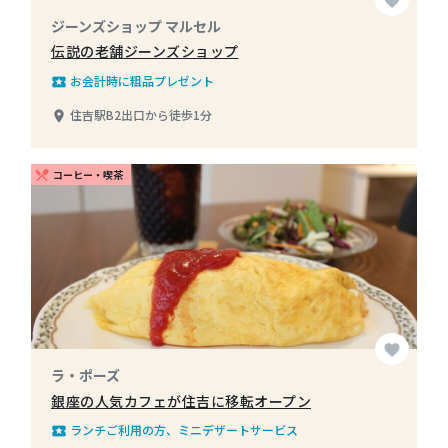
favorite
ジーンズショップ マルセル
伝説の老舗ジーンズショップ
お会計時に粗品プレゼント
local_play
住吉駅B2出口から徒歩1分
place
コーヒー・喫茶
restaurant_menu
favorite
ラ・ポーズ
銀座の人気カフェが住吉に移転オープン
ランチご利用の方、ミニデザートサービス
local_play