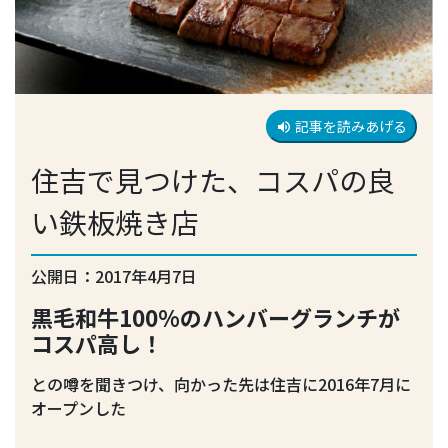
記事を読みあげる
volume_up
住吉で見つけた、コスパの良
い鉄板焼き店
公開日：2017年4月7日
黒毛和牛100%のハンバーグランチが
コスパ高し！
との噂を聞きつけ、向かった先は住吉に2016年7月に
オープンした