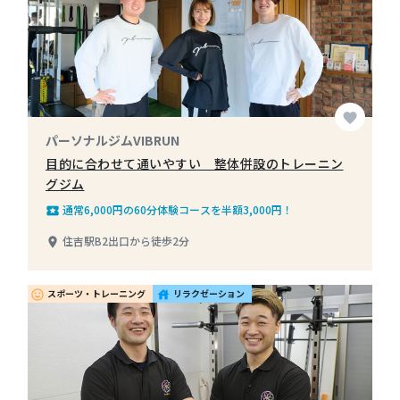
favorite
パーソナルジムVIBRUN
目的に合わせて通いやすい 整体併設のトレーニン
グジム
通常6,000円の60分体験コースを半額3,000円！
local_play
住吉駅B2出口から徒歩2分
place
スポーツ・トレーニング
リラクゼーション
insert_emoticon
house