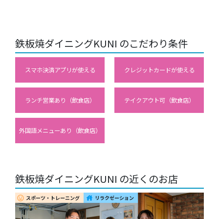
鉄板焼ダイニングKUNI のこだわり条件
スマホ決済アプリが使える
クレジットカードが使える
ランチ営業あり（飲食店）
テイクアウト可（飲食店）
外国語メニューあり（飲食店）
鉄板焼ダイニングKUNI の近くのお店
スポーツ・トレーニング
リラクゼーション
insert_emoticon
house