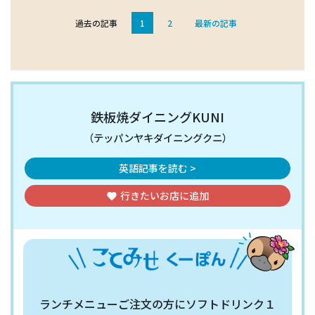
過去の記事
1
2
最新の記事
鉄板焼ダイニングKUNI
（テッパンヤキダイニングクニ）
英語記事を読む >
行きたいお店
に追加
favorite
ランチメニューご注文の方にソフトドリンク１