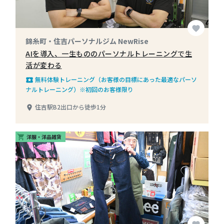
favorite
錦糸町・住吉パーソナルジム NewRise
AIを導入、一生もののパーソナルトレーニングで生
活が変わる
無料体験トレーニング（お客様の目標にあった最適なパーソ
local_play
ナルトレーニング）※初回のお客様限り
住吉駅B2出口から徒歩1分
place
洋服・洋品雑貨
shopping_cart