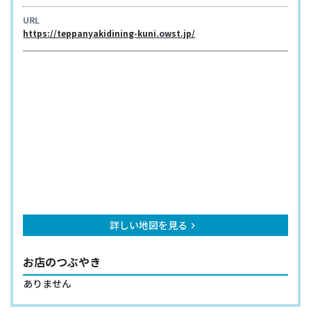
URL
https://teppanyakidining-kuni.owst.jp/
詳しい地図を見る
keyboard_arrow_right
お店のつぶやき
ありません