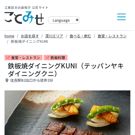
江東区のお店紹介 公式サイト
home
お店を探す
深川エリア
食べる・飲む
食堂・レストラン
鉄板焼ダイニングKUNI
食堂・レストラン
鉄板料理
restaurant_menu
restaurant_menu
鉄板焼ダイニングKUNI（テッパンヤキ
ダイニングクニ）
住吉駅B2出口から徒歩2分
place