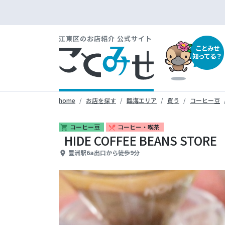
江東区のお店紹介 公式サイト
ことみせ
知ってる？
home
お店を探す
臨海エリア
買う
コーヒー豆
コーヒー豆
コーヒー・喫茶
shopping_cart
restaurant_menu
HIDE COFFEE BEANS S
豊洲駅6a出口から徒歩9分
place