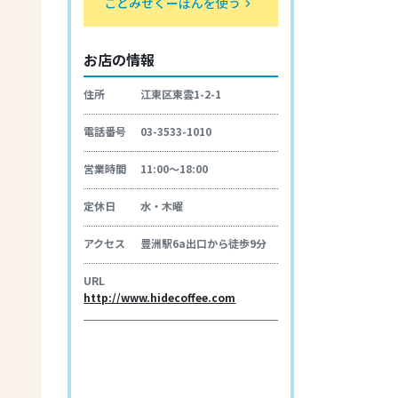
ことみせくーぽんを使う
keyboard_arrow_right
お店の情報
住所
江東区東雲1-2-1
電話番号
03-3533-1010
営業時間
11:00～18:00
定休日
水・木曜
アクセス
豊洲駅6a出口から徒歩9分
URL
http://www.hidecoffee.com