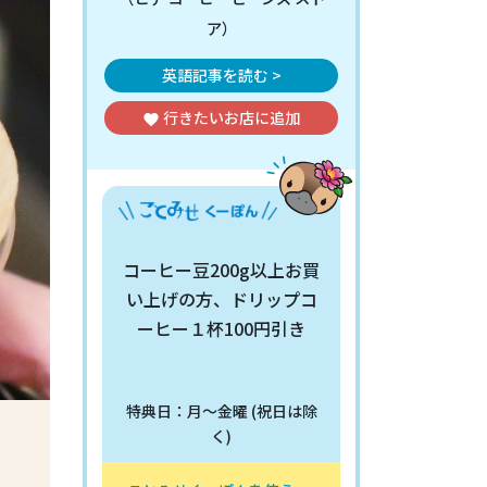
ア）
英語記事を読む >
行きたいお店
に追加
favorite
コーヒー豆200g以上お買
い上げの方、ドリップコ
ーヒー１杯100円引き
特典日：月～金曜 (祝日は除
く)