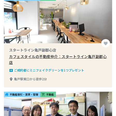
favorite
スタートライン亀戸副都心店
カフェスタイルの不動産仲介：スタートライン亀戸副都心
店
ご成約者にミニフェイクグリーンを1つプレゼント
local_play
亀戸駅東口から徒歩2分
place
不動産取引・賃貸・管理
不動産
house
shopping_cart