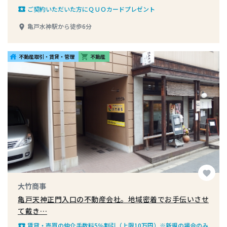
ご契約いただいた方にＱＵＯカードプレゼント
local_play
亀戸水神駅から徒歩6分
place
不動産取引・賃貸・管理
不動産
house
shopping_cart
favorite
大竹商事
亀戸天神正門入口の不動産会社。地域密着でお手伝いさせ
て戴き…
賃貸・売買の仲介手数料5％割引（上限10万円）※新規の場合のみ
local_play