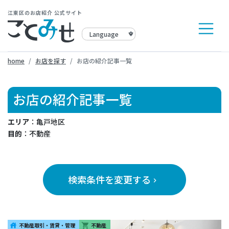
江東区のお店紹介 公式サイト
home
お店を探す
お店の紹介記事一覧
お店の紹介記事一覧
エリア
：亀戸地区
目的
：不動産
検索条件を変更する
keyboard_arrow_right
不動産取引・賃貸・管理
不動産
house
shopping_cart