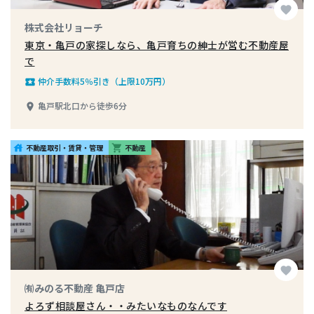
favorite
株式会社リョーチ
東京・亀戸の家探しなら、亀戸育ちの紳士が営む不動産屋
で
仲介手数料5％引き（上限10万円）
local_play
亀戸駅北口から徒歩6分
place
不動産取引・賃貸・管理
不動産
house
shopping_cart
favorite
㈲みのる不動産 亀戸店
よろず相談屋さん・・みたいなものなんです