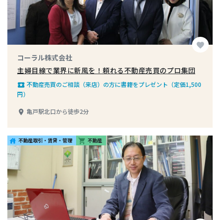
favorite
コーラル株式会社
主婦目線で業界に新風を！頼れる不動産売買のプロ集団
不動産売買のご相談（来店）の方に書籍をプレゼント（定価1,500
local_play
円）
亀戸駅北口から徒歩2分
place
不動産取引・賃貸・管理
不動産
house
shopping_cart