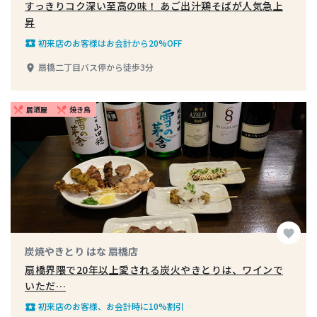
すっきりコク深い至高の味！ あご出汁鶏そばが人気急上
昇
初来店のお客様はお会計から20%OFF
local_play
扇橋二丁目バス停から徒歩3分
place
居酒屋
焼き鳥
restaurant_menu
restaurant_menu
favorite
炭焼やきとり はな 扇橋店
扇橋界隈で20年以上愛される炭火やきとりは、ワインで
いただ…
初来店のお客様、お会計時に10%割引
local_play