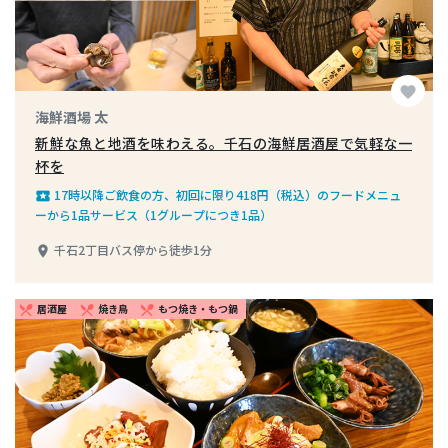
favorite
海鮮酒場 太
新鮮な魚と地酒を味わえる。千石の海鮮居酒屋で気軽な一
杯を
17時以降ご飲食の方、初回に限り418円（税込）のフードメニュ
local_play
ーから1品サービス（1グループにつき1品）
千石2丁目バス停から徒歩1分
place
居酒屋
焼き鳥
もつ焼き・もつ鍋
restaurant_menu
restaurant_menu
restaurant_menu