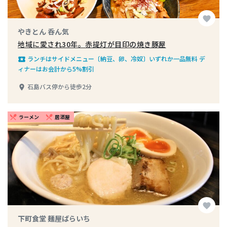
favorite
やきとん 呑ん気
地域に愛され30年。赤提灯が目印の焼き豚屋
ランチはサイドメニュー〔納豆、卵、冷奴〕いずれか一品無料 デ
local_play
ィナーはお会計から5%割引
石島バス停から徒歩2分
place
ラーメン
居酒屋
restaurant_menu
restaurant_menu
favorite
下町食堂 麺屋ばらいち