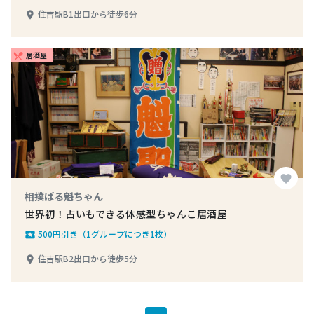
住吉駅B1出口から徒歩6分
place
居酒屋
restaurant_menu
favorite
相撲ばる魁ちゃん
世界初！占いもできる体感型ちゃんこ居酒屋
500円引き（1グループにつき1枚）
local_play
住吉駅B2出口から徒歩5分
place