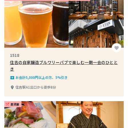
favorite
1518
住吉の自家醸造ブルワリーパブで楽しむ一期一会のひとと
き
お会計5,000円以上の方、5%引き
local_play
住吉駅A1出口から徒歩8分
place
居酒屋
restaurant_menu