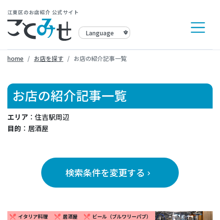
江東区のお店紹介 公式サイト
home
お店を探す
お店の紹介記事一覧
お店の紹介記事一覧
エリア
：住吉駅周辺
目的
：居酒屋
検索条件を変更する
keyboard_arrow_right
イタリア料理
居酒屋
ビール（ブルワリーパブ）
restaurant_menu
restaurant_menu
restaurant_menu