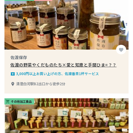
favorite
佐渡保存
佐渡の野菜やくだものたち×愛と知恵と手間ひま=？？
3,000円以上お買い上げの方、佐渡番茶1杯サービス
local_play
清澄白河駅B2出口から徒歩2分
place
その他加工食品
shopping_cart