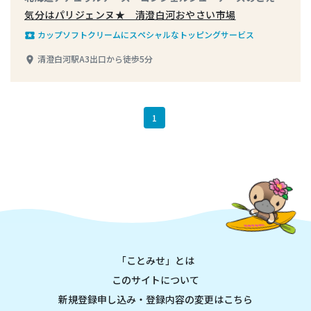
気分はパリジェンヌ★ 清澄白河おやさい市場
カップソフトクリームにスペシャルなトッピングサービス
local_play
清澄白河駅A3出口から徒歩5分
place
1
「ことみせ」とは
このサイトについて
新規登録申し込み・登録内容の変更はこちら