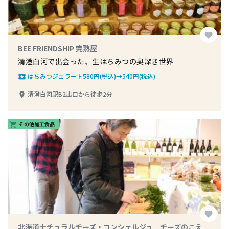
favorite
BEE FRIENDSHIP 完熟屋
清澄白河で出会った、生はちみつの奥深き世界
はちみつジェラート580円(税込)→540円(税込)
local_play
清澄白河駅B2出口から徒歩2分
place
その他加工食品
shopping_cart
favorite
北海道ナチュラルチーズ・コンシェルジュ チーズのこえ