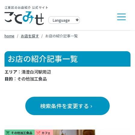
江東区のお店紹介 公式サイト
home
お店を探す
お店の紹介記事一覧
お店の紹介記事一覧
エリア
：清澄白河駅周辺
目的
：その他加工食品
検索条件を変更する
keyboard_arrow_right
その他加工食品
カフェ
shopping_cart
restaurant_menu