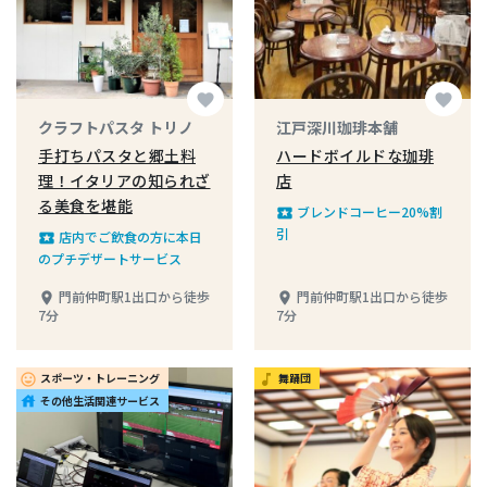
favorite
favorite
クラフトパスタ トリノ
江戸深川珈琲本舗
手打ちパスタと郷土料
ハードボイルドな珈琲
理！イタリアの知られざ
店
る美食を堪能
ブレンドコーヒー20%割
local_play
引
店内でご飲食の方に本日
local_play
のプチデザートサービス
門前仲町駅1出口から徒歩
門前仲町駅1出口から徒歩
place
place
7分
7分
スポーツ・トレーニング
舞踊団
insert_emoticon
music_note
その他生活関連サービス
house