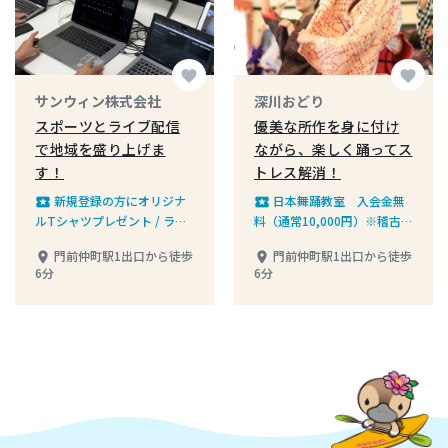
favorite
favorite
サンウィン株式会社
深川おどり
スポーツとライブ配信
優美な所作を身に付け
で地域を盛り上げま
ながら、楽しく踊ってス
す！
トレス解消！
新規登録の方にオリジナ
日本舞踊教室 入会金無
local_play
local_play
ルTシャツプレゼント / ライ
料（通常10,000円）※稽古用
ブカメラ代金10%割引
着物1着進呈
門前仲町駅1出口から徒歩
門前仲町駅1出口から徒歩
place
place
6分
6分