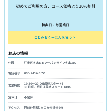
初めてご利用の方、コース価格より10%割引
特典日：毎営業日
ことみせくーぽんを使う
keyboard_arrow_right
お店の情報
住所
江東区冬木6-8 アーバンライフ冬木302
電話番号
090-2454-0651
10:30～20:00(最終スタート)
営業時間
※ 日曜、祝日は最終スタート18:00
定休日
不定休
アクセス
門前仲町駅1出口から徒歩8分