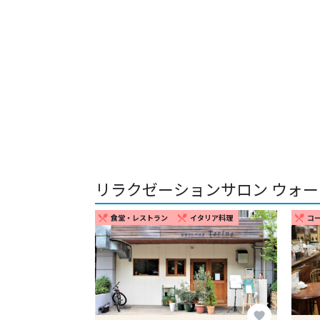
リラクゼーションサロン ウォー
食堂・レストラン
イタリア料理
コ
restaurant_menu
restaurant_menu
restaurant_menu
favorite