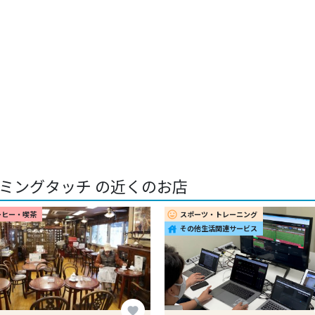
ミングタッチ の近くのお店
ーヒー・喫茶
スポーツ・トレーニング
insert_emoticon
その他生活関連サービス
house
favorite