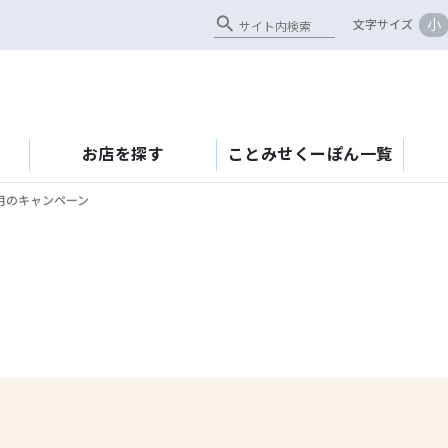
search
小
文字サイズ
お店を探す
ことみせくーぽん一覧
月のキャンペーン