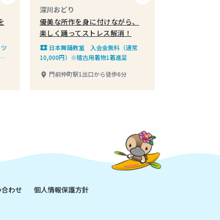
深川おどり
を
優美な所作を身に付けながら、
楽しく踊ってストレス解消！
ャツ
日本舞踊教室 入会金無料（通常
local_play
%割
10,000円）※稽古用着物1着進呈
門前仲町駅1出口から徒歩6分
place
い合わせ
個人情報保護方針