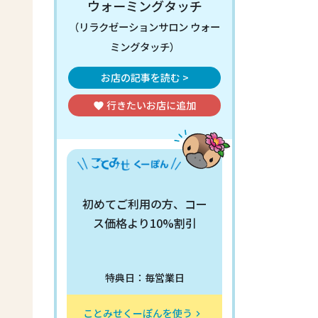
ウォーミングタッチ
（リラクゼーションサロン ウォー
ミングタッチ）
お店の記事を読む >
行きたいお店
に追加
favorite
初めてご利用の方、コー
ス価格より10%割引
特典日：毎営業日
ことみせくーぽんを使う
keyboard_arrow_right