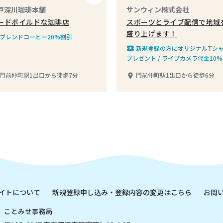
戸深川珈琲本舗
サンウィン株式会社
ードボイルドな珈琲店
スポーツとライブ配信で地域
盛り上げます！
ブレンドコーヒー20%割引
新規登録の方にオリジナルTシ
local_play
プレゼント / ライブカメラ代金10
引
門前仲町駅1出口から徒歩7分
門前仲町駅1出口から徒歩6分
place
イトについて
新規登録申し込み・登録内容の変更はこちら
お問
ことみせ事務局