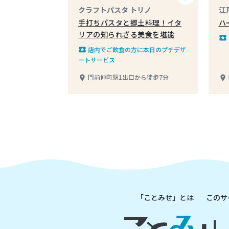
クラフトパスタ トリノ
江
手打ちパスタと郷土料理！イタ
ハ
リアの知られざる美食を堪能
local_play
店内でご飲食の方に本日のプチデザ
local_play
ートサービス
門前仲町駅1出口から徒歩7分
place
place
「ことみせ」とは
このサ