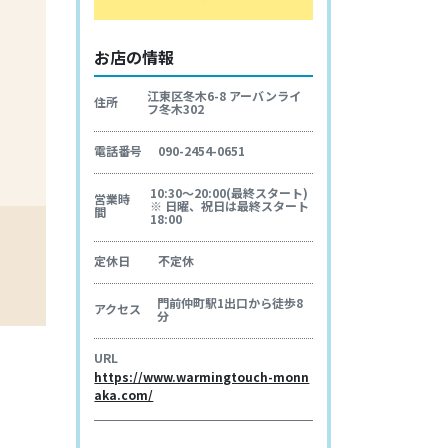
お店の情報
江東区冬木6-8 アーバンライ
住所
フ冬木302
電話番号
090-2454-0651
10:30～20:00(最終スタート)
営業時
※ 日曜、祝日は最終スタート
間
18:00
定休日
不定休
門前仲町駅1出口から徒歩8
アクセス
分
URL
https://www.warmingtouch-monn
aka.com/