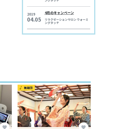
ングタッチ
4月のキャンペーン
2019
04.05
リラクゼーションサロン ウォーミ
ングタッチ
舞踊団
music_note
favorite
favorite