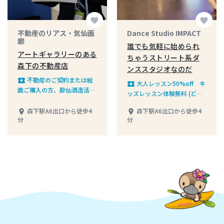
favorite
favorite
不動産のリアス・気仙画
Dance Studio IMPACT
廊
誰でも気軽に始められ
アートギャラリーのある
ちゃうストリート系ダ
森下の不動産店
ンススタジオなのだ
不動産のご契約または絵
local_play
大人レッスン50%off キ
local_play
画ご購入の方、酔仙酒造活性
ッズレッスン体験無料 (どち
原酒「雪っこ」180ｍlを1缶
らも初回のみ)
プレゼント
森下駅A6出口から徒歩4
森下駅A6出口から徒歩4
place
place
分
分