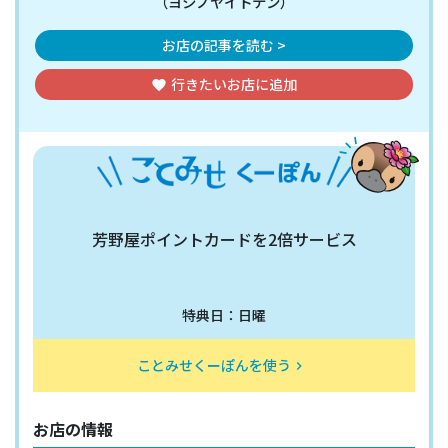
（ヨシノヤイトテン）
お店の記事を読む >
行きたいお店
に追加
favorite
芳野屋ポイントカードを2倍サービス
特典日：日曜
ことみせくーぽんを使う
keyboard_arrow_right
お店の情報