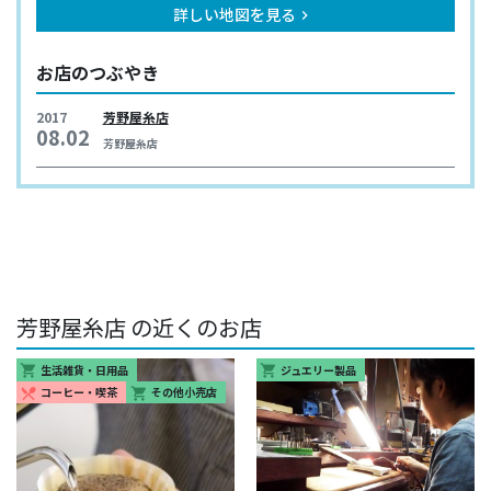
詳しい地図を見る
keyboard_arrow_right
お店のつぶやき
2017
芳野屋糸店
08.02
芳野屋糸店
芳野屋糸店 の近くのお店
生活雑貨・日用品
ジュエリー製品
shopping_cart
shopping_cart
コーヒー・喫茶
その他小売店
restaurant_menu
shopping_cart