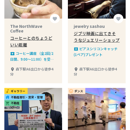
favorite
favorite
The NorthWave
jewelry sashou
Coffee
ジブリ映画に出てきそ
コーヒーとのちょうど
うなジュエリーショップ
いい距離
ピアスシリコンキャッチ
local_play
コーヒー講座 （全2回/2
local_play
(1ペア)プレゼント
日間、9:00〜11:00）を受講
の方半額 ※要予約
森下駅A6出口から徒歩4
森下駅A6出口から徒歩4
place
place
分
分
ギャラリー
ダンス
music_note
insert_emoticon
不動産取引・賃貸・管理
house
不動産
shopping_cart