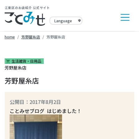
江東区のお店紹介 公式サイト
home
芳野屋糸店
芳野屋糸店
生活雑貨・日用品
shopping_cart
芳野屋糸店
芳野屋糸店
公開日：2017年8月2日
ことみせブログ はじめました！