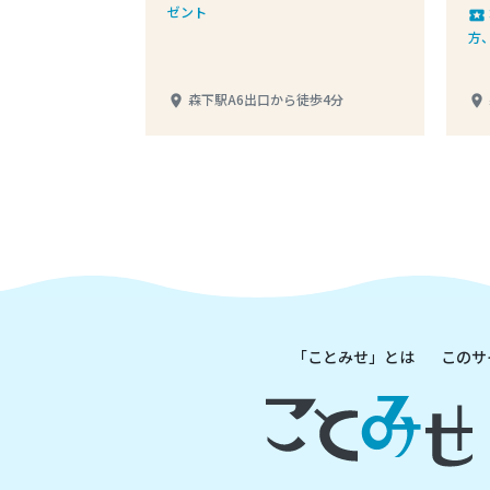
ゼント
local_play
方
l
森下駅A6出口から徒歩4分
place
place
「ことみせ」とは
このサ