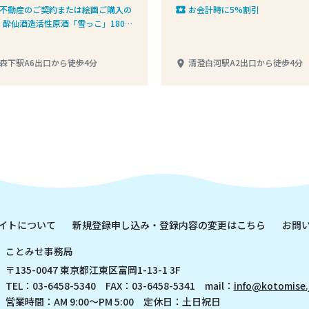
不動産のご契約または絵画ご購入の
お会計時に5%割引
local_play
、酔仙酒造活性原酒「雪っこ」180ｍ
を1缶プレゼント
森下駅A6出口から徒歩4分
清澄白河駅A2出口から徒歩4分
place
イトについて
新規登録申し込み・登録内容の変更はこちら
お問
ことみせ事務局
〒135-0047 東京都江東区富岡1-13-1 3F
TEL：03-6458-5340 FAX：03-6458-5341 mail：
info@kotomise.
営業時間：AM 9:00～PM 5:00 定休日：土日祝日