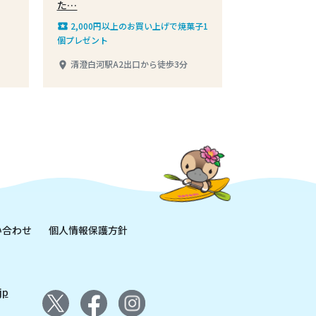
た…
2,000円以上のお買い上げで焼菓子1
local_play
個プレゼント
清澄白河駅A2出口から徒歩3分
place
い合わせ
個人情報保護方針
jp