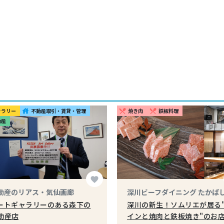
ャラリー
不動産取引・賃貸・管理
焼き肉
鉄板料理
house
restaurant_menu
restaurant_menu
動産
favorite
動産のリアス・気仙画廊
深川ビーフダイニング たかば
ートギャラリーのある森下の
深川の新生！ソムリエが居る
動産店
インと焼肉と鉄板焼き"のお