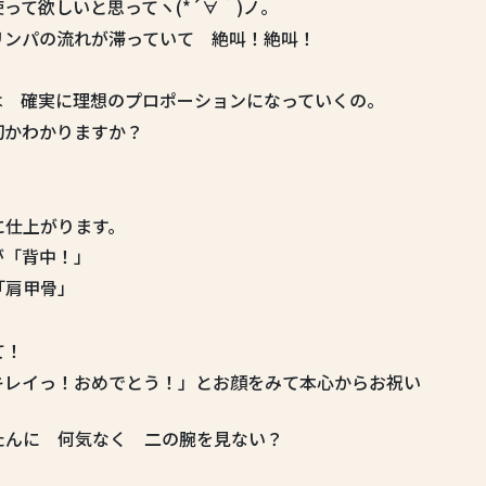
って欲しいと思ってヽ(*´∀｀)ノ。
リンパの流れが滞っていて 絶叫！絶叫！
は 確実に理想のプロポーションになっていくの。
切かわかりますか？
に仕上がります。
が「背中！」
「肩甲骨」
て！
キレイっ！おめでとう！」とお顔をみて本心からお祝い
たんに 何気なく 二の腕を見ない？
！