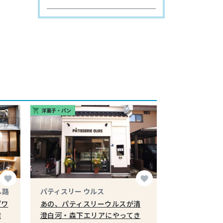
洋菓子・パン
shopping_cart
favorite
favorite
し路
パティスリー ウルス
"ワ
あの、パティスリーウルスが清
店
澄白河・森下エリアにやってき