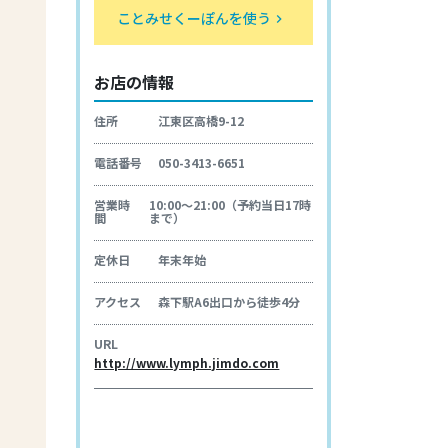
ことみせくーぽんを使う
keyboard_arrow_right
お店の情報
住所
江東区高橋9-12
電話番号
050-3413-6651
営業時
10:00～21:00（予約当日17時
間
まで）
定休日
年末年始
アクセス
森下駅A6出口から徒歩4分
URL
http://www.lymph.jimdo.com