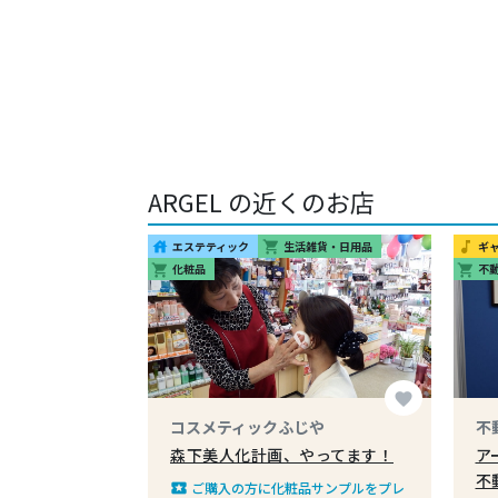
ARGEL の近くのお店
エステティック
生活雑貨・日用品
ギ
house
shopping_cart
music_note
化粧品
不
shopping_cart
shopping_cart
favorite
コスメティックふじや
不
森下美人化計画、やってます！
ア
不
ご購入の方に化粧品サンプルをプレ
local_play