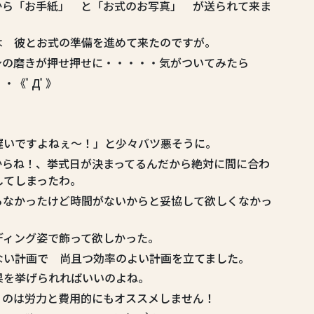
ら「お手紙」 と「お式のお写真」 が送られて来ま
は 彼とお式の準備を進めて来たのですが。
身の磨きが押せ押せに・・・・・気がついてみたら
・《ﾟДﾟ》
遅いですよねぇ～！」と少々バツ悪そうに。
からね！、挙式日が決まってるんだから絶対に間に合わ
してしまったわ。
らなかったけど時間がないからと妥協して欲しくなかっ
ディング姿で飾って欲しかった。
ない計画で 尚且つ効率のよい計画を立てました。
果を挙げられればいいのよね。
うのは労力と費用的にもオススメしません！