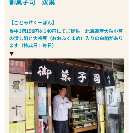
御菓子司 双葉
【ことみせくーぽん】
最中1個150円を140円にてご提供 北海道産大粒小豆
の潰し餡と大福豆（おおふくまめ）入りの白餡があり
ます（特典日：毎日）
▼