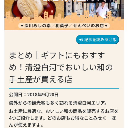
記事を読みあげる
volume_up
まとめ｜ギフトにもおすす
め！清澄白河でおいしい和の
手土産が買える店
公開日：2018年9月28日
海外からの観光客も多く訪れる清澄白河エリア。
お土産に最適な、おいしい和の商品を販売するお店を
4つご紹介します。どのお店もお得なことみせくーぽ
んが使えますよ。