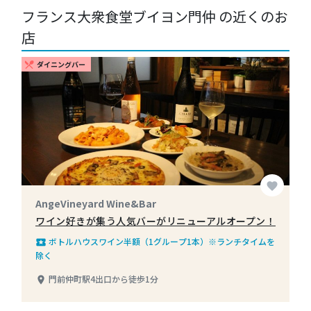
フランス大衆食堂ブイヨン門仲 の近くのお
店
ダイニングバー
restaurant_menu
favorite
AngeVineyard Wine&Bar
ワイン好きが集う人気バーがリニューアルオープン！
ボトルハウスワイン半額（1グループ1本）※ランチタイムを
local_play
除く
門前仲町駅4出口から徒歩1分
place