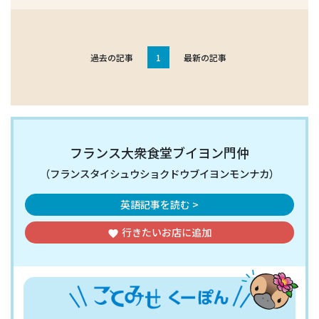
過去の記事
1
最新の記事
フランス大衆食堂ブイヨン門仲
（フランスタイシュウショクドウブイヨンモンナカ）
英語記事を読む >
行きたいお店
に追加
favorite