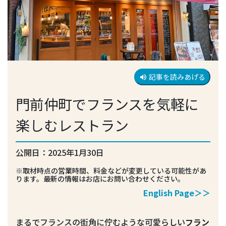
記事を読みあげる
volume_up
門前仲町でフランスを気軽に
楽しむレストラン
公開日：2025年1月30日
※取材時点の営業時間、料金などが変更している可能性があ
ります。最新の情報はお店にお問い合わせください。
English Page＞＞
まるでフランスの街角に佇むような可愛らしい
フラン