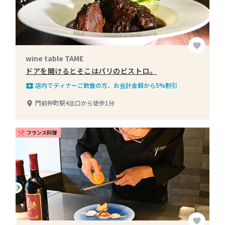
favorite
wine table TAME
ドアを開けるとそこはパリのビストロ。
店内でディナーご飲食の方、お会計金額から5%割引
local_play
門前仲町駅4出口から徒歩1分
place
フランス料理
restaurant_menu
favorite