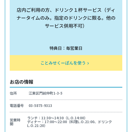
店内ご利用の方、ドリンク１杯サービス（ディ
ナータイムのみ。指定のドリンクに限る。他の
サービス併用不可）
特典日：毎営業日
ことみせくーぽんを使う
keyboard_arrow_right
お店の情報
住所
江東区門前仲町1-3-5
電話番号
03-5875-9313
ランチ：11:30～14:30（L.O.14:00）
営業時
ディナー：17:00～22:00（料理L.O.21:00、ドリンク
間
L.O.21:20）