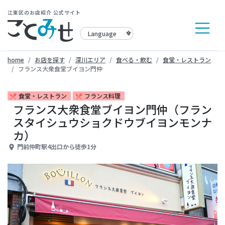
江東区のお店紹介 公式サイト
home
お店を探す
深川エリア
食べる・飲む
食堂・レストラン
フランス大衆食堂ブイヨン門仲
食堂・レストラン
フランス料理
restaurant_menu
restaurant_menu
フランス大衆食堂ブイヨン門仲（フラン
スタイシュウショクドウブイヨンモンナ
カ）
門前仲町駅4出口から徒歩1分
place