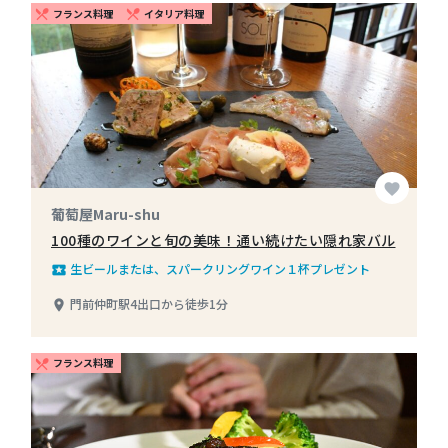
フランス料理
イタリア料理
restaurant_menu
restaurant_menu
favorite
葡萄屋Maru-shu
100種のワインと旬の美味！通い続けたい隠れ家バル
生ビールまたは、スパークリングワイン１杯プレゼント
local_play
門前仲町駅4出口から徒歩1分
place
フランス料理
restaurant_menu