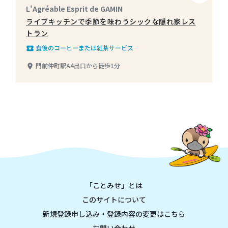
L'Agréable Esprit de GAMIN
ライブキッチンで季節を味わうシックな隠れ家レス
トラン
食後のコーヒーまたは紅茶サービス
local_play
門前仲町駅A4出口から徒歩1分
place
「ことみせ」とは
このサイトについて
新規登録申し込み・登録内容の変更はこちら