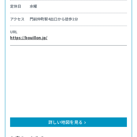
定休日
水曜
アクセス
門前仲町駅4出口から徒歩1分
URL
https://bouillon.jp/
詳しい地図を見る
keyboard_arrow_right