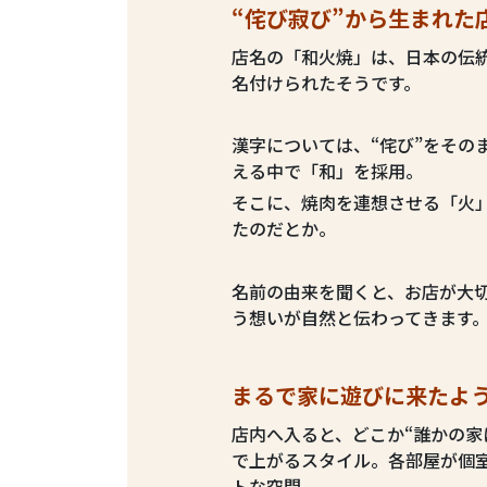
“
侘び
寂び”から生まれた
店名の「和火焼」は、日本の伝統
名付けられたそうです。
漢字については、“侘び”をその
える中で「和」を採用。
そこに、焼肉を連想させる「火
たのだとか。
名前の由来を聞くと、お店が大切
う想いが自然と伝わってきます
まるで家に遊びに来たよ
店内へ入ると、どこか“誰かの家
で上がるスタイル。各部屋が個
トな空間。