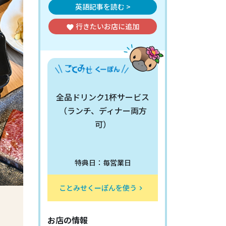
英語記事を読む >
行きたいお店
に追加
favorite
全品ドリンク1杯サービス
（ランチ、ディナー両方
可）
特典日：毎営業日
ことみせくーぽんを使う
keyboard_arrow_right
お店の情報