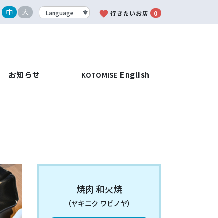
中
大
favorite
行きたいお店
0
お知らせ
English
KOTOMISE
焼肉 和火焼
（ヤキニク ワビノヤ）