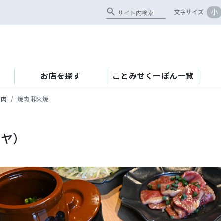
search
小
文字サイズ
お店を探す
ことみせくーぽん一覧
き肉
焼肉 和火焼
ノヤ）