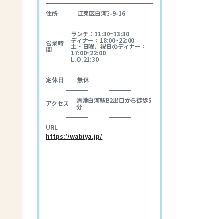
住所
江東区白河3-9-16
ランチ：11:30~13:30
ディナー：18:00~22:00
営業時
土・日曜、祝日のディナー：
間
17:00~22:00
L.O.21:30
定休日
無休
清澄白河駅B2出口から徒歩5
アクセス
分
URL
https://wabiya.jp/