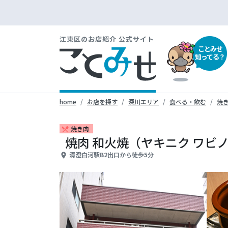
江東区のお店紹介 公式サイト
ことみせ
知ってる？
home
お店を探す
深川エリア
食べる・飲む
焼
焼き肉
restaurant_menu
焼肉 和火焼（ヤキニク ワビ
清澄白河駅B2出口から徒歩5分
place