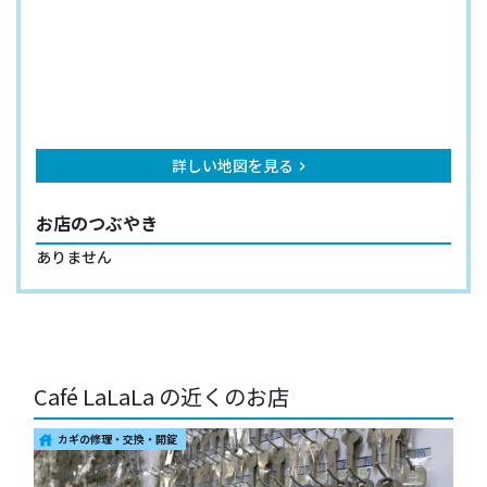
詳しい地図を見る
keyboard_arrow_right
お店のつぶやき
ありません
Café LaLaLa の近くのお店
カギの修理・交換・開錠
house