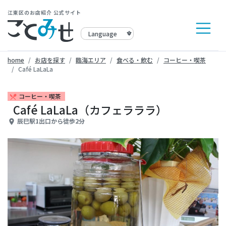
江東区のお店紹介 公式サイト
home
お店を探す
臨海エリア
食べる・飲む
コーヒー・喫茶
Café LaLaLa
コーヒー・喫茶
restaurant_menu
Café LaLaLa（カフェラララ）
辰巳駅1出口から徒歩2分
place