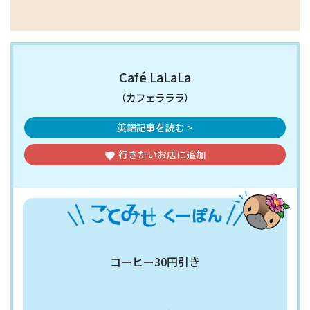
Café LaLaLa
（カフェラララ）
英語記事を読む >
行きたいお店
に追加
favorite
コーヒー30円引き