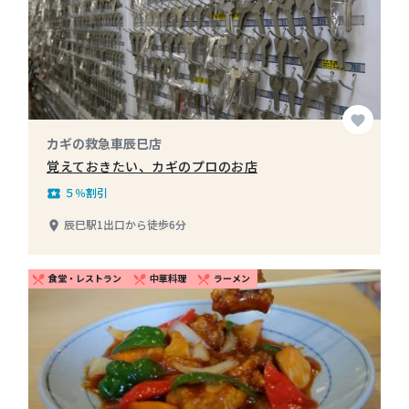
favorite
カギの救急車辰巳店
覚えておきたい、カギのプロのお店
５％割引
local_play
辰巳駅1出口から徒歩6分
place
食堂・レストラン
中華料理
ラーメン
restaurant_menu
restaurant_menu
restaurant_menu