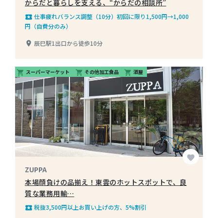
からだと暮らしを支える、“からだの相談所”
仕事疲れバランス調整（10分）初回に限り1,500円→1,000
local_play
円（自費分のみ）
辰巳駅1出口から徒歩10分
place
スーパーマーケット
その他加工食品
酒屋
shopping_cart
shopping_cart
shopping_cart
favorite
ZUPPA
本場顔負けの品揃え！東雲のホットスポットで、良
質な業務用輸…
税抜3,500円以上お買い上げの方、5%割引
local_play