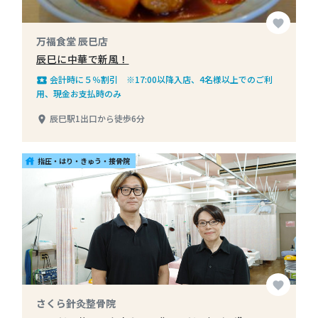
favorite
万福食堂 辰巳店
辰巳に中華で新風！
会計時に５％割引 ※17:00以降入店、4名様以上でのご利
local_play
用、現金お支払時のみ
辰巳駅1出口から徒歩6分
place
指圧・はり・きゅう・接骨院
house
favorite
さくら針灸整骨院