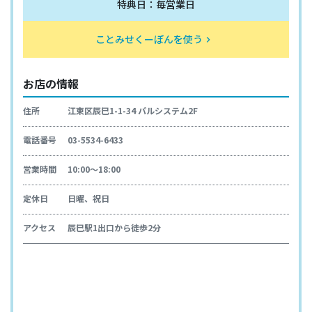
特典日：毎営業日
ことみせくーぽんを使う
keyboard_arrow_right
お店の情報
住所
江東区辰巳1-1-34 パルシステム2F
電話番号
03-5534-6433
営業時間
10:00～18:00
定休日
日曜、祝日
アクセス
辰巳駅1出口から徒歩2分