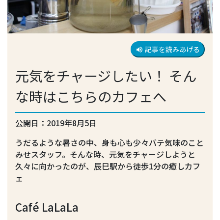
記事を読みあげる
volume_up
元気をチャージしたい！ そん
な時はこちらのカフェへ
公開日：2019年8月5日
うだるような暑さの中、身も心も少々バテ気味のこと
みせスタッフ。そんな時、元気をチャージしようと
久々に向かったのが、辰巳駅から徒歩1分の癒しカフ
ェ
Café LaLaLa