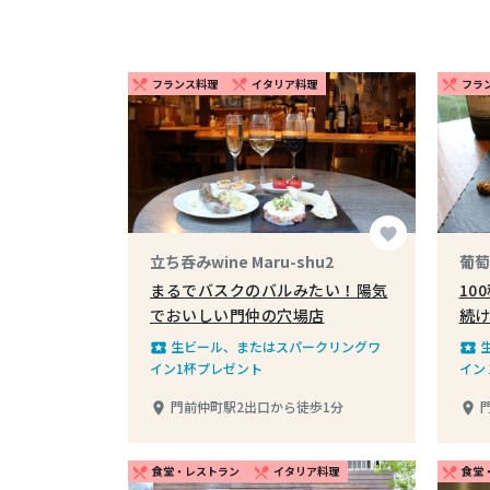
フランス料理
イタリア料理
フラ
restaurant_menu
restaurant_menu
restaurant_menu
favorite
立ち呑みwine Maru-shu2
葡萄
まるでバスクのバルみたい！陽気
10
でおいしい門仲の穴場店
続
生ビール、またはスパークリングワ
local_play
local_play
イン1杯プレゼント
イン
門前仲町駅2出口から徒歩1分
place
place
食堂・レストラン
イタリア料理
食堂
restaurant_menu
restaurant_menu
restaurant_menu