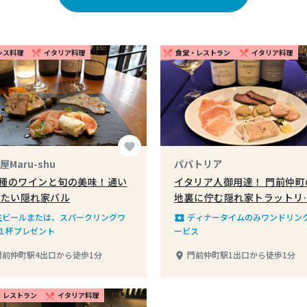
ンス料理
イタリア料理
食堂・レストラン
イタリア料理
restaurant_menu
restaurant_menu
restaurant_menu
favorite
屋Maru-shu
パパトリア
0種のワインと旬の美味！通い
イタリア人御用達！ 門前仲町
けたい隠れ家バル
地裏に佇む隠れ家トラットリ
生ビールまたは、スパークリングワ
ディナータイムのみワンドリン
local_play
１杯プレゼント
ービス
門前仲町駅4出口から徒歩1分
門前仲町駅1出口から徒歩1分
place
・レストラン
イタリア料理
restaurant_menu