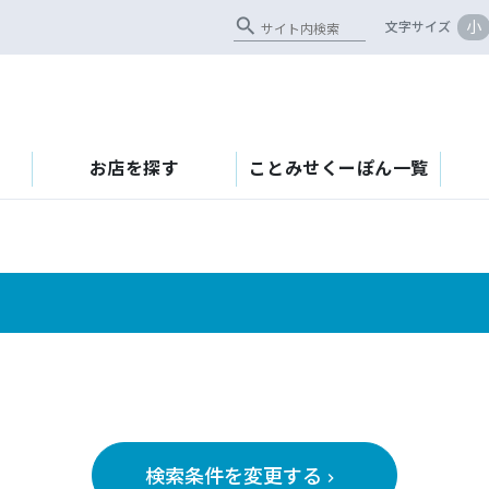
search
小
文字サイズ
お店を探す
ことみせくーぽん一覧
検索条件を変更する
keyboard_arrow_right