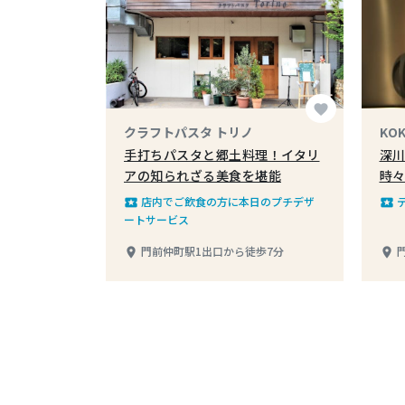
favorite
クラフトパスタ トリノ
KO
手打ちパスタと郷土料理！イタリ
深川
アの知られざる美食を堪能
時
店内でご飲食の方に本日のプチデザ
local_play
local_play
ートサービス
門前仲町駅1出口から徒歩7分
place
place