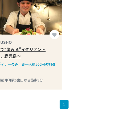
favorite
KUSHO
で“染みる”イタリアン～
々、鹿児島～
ディナーのみ、お一人様500円の割引
門前仲町駅6出口から徒歩8分
1