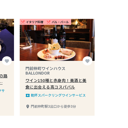
イタリア料理
バル・バール
restaurant_menu
restaurant_menu
favorite
favorite
門前仲町ワインハウス
BALLONDOR
の路
ワイン150種と赤身肉！美酒と美
…
食に出会える高コスパバル
クサ
乾杯スパークリングワインサービス
local_play
門前仲町駅3出口から徒歩3分
place