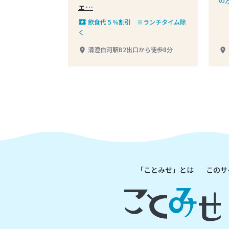
の
ェ…
す
さい
飲食代５％割引 ※ランチタイム除
local_play
く
清澄白河駅B2出口から徒歩8分
place
place
「ことみせ」とは
このサ