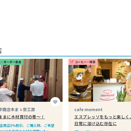
店
工・オーダー家具
コーヒー・喫茶
restaurant_menu
favorite
中商店木まゝ奈工房
cafe moment
ままに木材買付の巻〜！
エスプレッソをもっと楽しく
日常に溶け込む存在に
全商品5%割引、ご購入時、ご希望