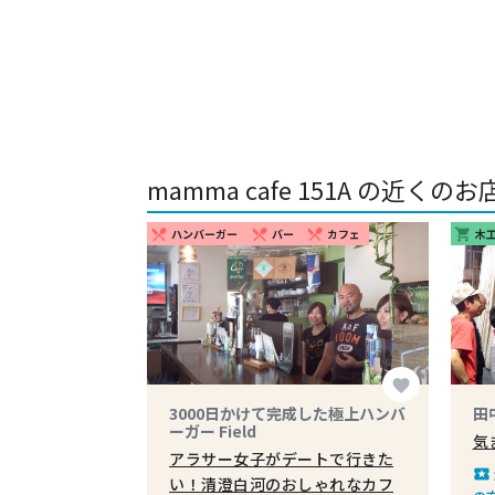
mamma cafe 151A の近くのお
ハンバーガー
バー
カフェ
木
restaurant_menu
restaurant_menu
restaurant_menu
shopping_cart
favorite
3000日かけて完成した極上ハンバ
田
ーガー Field
気
アラサー女子がデートで行きた
local_play
い！清澄白河のおしゃれなカフ