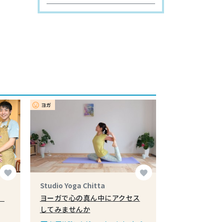
ヨガ
insert_emoticon
favorite
favorite
Studio Yoga Chitta
、
ヨーガで心の真ん中にアクセス
してみませんか