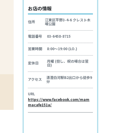
お店の情報
江東区平野3-4-6 クレスト木
住所
場公園
電話番号
03-6458-8715
営業時間
8:00～19:00 (LO.)
月曜 (但し、祝の場合は翌
定休日
日)
清澄白河駅B2出口から徒歩9
アクセス
分
URL
https://www.facebook.com/mam
macafe151a/