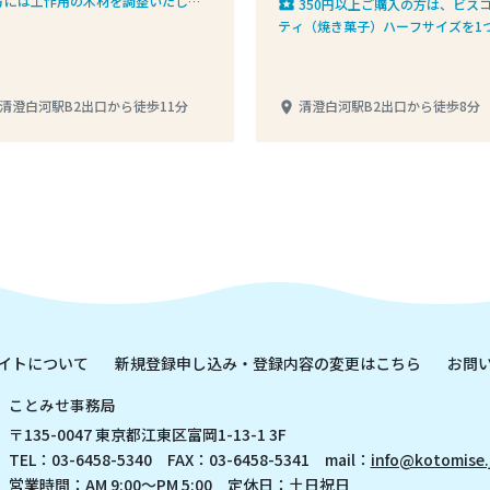
方には工作用の木材を調整いたしま
350円以上ご購入の方は、ビス
local_play
。＊事前にご連絡のうえご来店くだ
ティ（焼き菓子）ハーフサイズを1
（携帯電話090-2411-7871）
レゼント
清澄白河駅B2出口から徒歩11分
清澄白河駅B2出口から徒歩8分
place
イトについて
新規登録申し込み・登録内容の変更はこちら
お問
ことみせ事務局
〒135-0047 東京都江東区富岡1-13-1 3F
TEL：03-6458-5340 FAX：03-6458-5341 mail：
info@kotomise.
営業時間：AM 9:00～PM 5:00 定休日：土日祝日