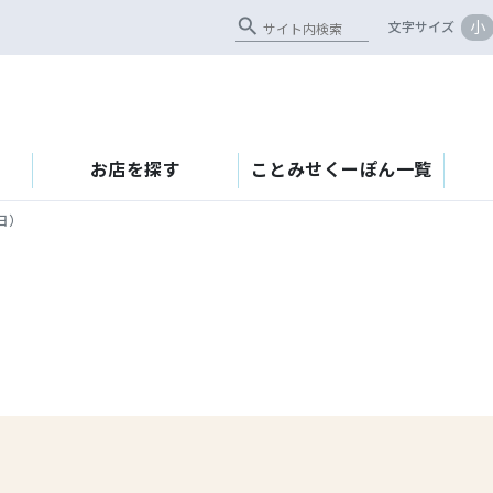
search
小
文字サイズ
お店を探す
ことみせくーぽん一覧
5日）
）