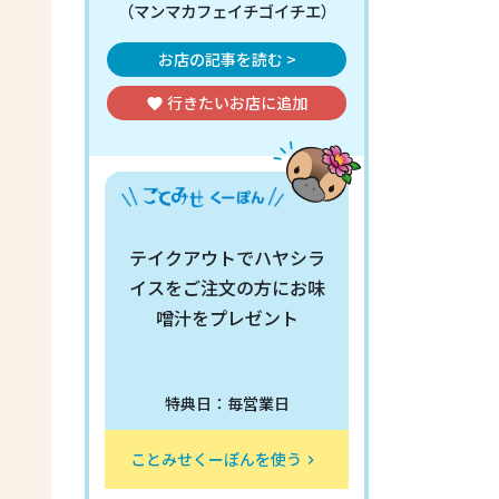
（マンマカフェイチゴイチエ）
お店の記事を読む >
行きたいお店
に追加
favorite
テイクアウトでハヤシラ
イスをご注文の方にお味
噌汁をプレゼント
特典日：毎営業日
ことみせくーぽんを使う
keyboard_arrow_right