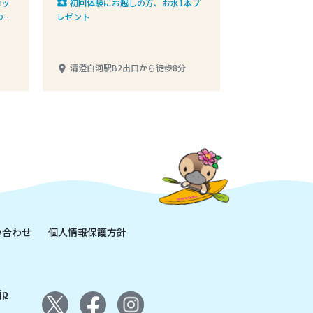
コッ
初回体験にお越しの方、お水1本プ
local_play
つプ
レゼント
清澄白河駅B2出口から徒歩8分
place
い合わせ
個人情報保護方針
jp