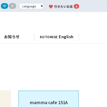
中
大
favorite
行きたいお店
0
お知らせ
English
KOTOMISE
mamma cafe 151A