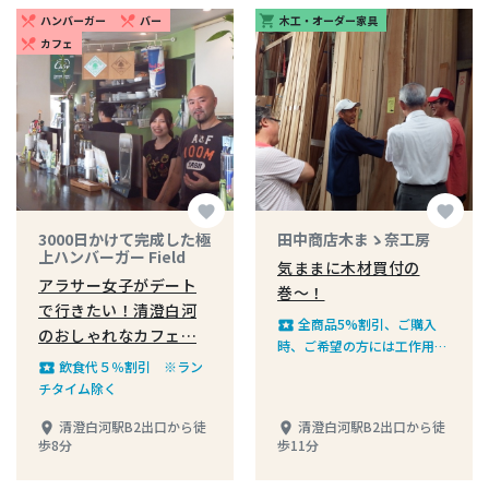
ハンバーガー
バー
木工・オーダー家具
restaurant_menu
restaurant_menu
shopping_cart
カフェ
restaurant_menu
favorite
favorite
3000日かけて完成した極
田中商店木まゝ奈工房
上ハンバーガー Field
気ままに木材買付の
アラサー女子がデート
巻〜！
で行きたい！清澄白河
全商品5%割引、ご購入
local_play
のおしゃれなカフェ…
時、ご希望の方には工作用の
飲食代５％割引 ※ラン
木材を調整いたします。＊事
local_play
チタイム除く
前にご連絡のうえご来店くだ
さい（携帯電話090-2411-
清澄白河駅B2出口から徒
清澄白河駅B2出口から徒
place
place
7871）
歩8分
歩11分