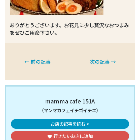
ありがとうございます。お花見に少し贅沢なおつまみ
をぜひご用命下さい。
← 前の記事
次の記事 →
mamma cafe 151A
（マンマカフェイチゴイチエ）
お店の記事を読む >
行きたいお店
に追加
favorite