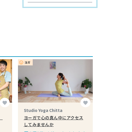
ヨガ
insert_emoticon
favorite
favorite
Studio Yoga Chitta
、
ヨーガで心の真ん中にアクセス
してみませんか