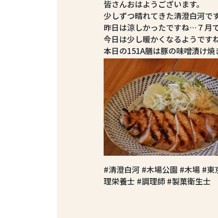
皆さんおはようございます。
少しずつ晴れてきた清澄白河で
昨日は涼しかったですね…７月
今日は少し暖かくなるようです
本日の151A膳は豚の味噌漬け焼
#清澄白河 #木場公園 #木場 #
理栄養士 #調理師 #製菓衛生士