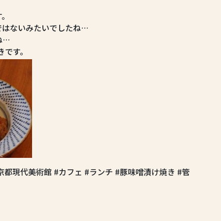
す。
ではないみたいでしたね…
ね…
きです。
東京都現代美術館 #カフェ #ランチ #豚味噌漬け焼き #管