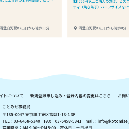
方には工作用の木材を調整いたしま
350円以上ご購入の方は、ビス
local_play
。＊事前にご連絡のうえご来店くだ
ティ（焼き菓子）ハーフサイズを1
（携帯電話090-2411-7871）
レゼント
清澄白河駅B2出口から徒歩11分
清澄白河駅B2出口から徒歩8分
place
イトについて
新規登録申し込み・登録内容の変更はこちら
お問
ことみせ事務局
〒135-0047 東京都江東区富岡1-13-1 3F
TEL：03-6458-5340 FAX：03-6458-5341 mail：
info@kotomise.
営業時間：AM 9:00～PM 5:00 定休日：土日祝日