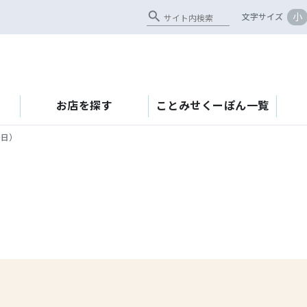
search
小
文字サイズ
お店を探す
ことみせくーぽん一覧
0日）
）