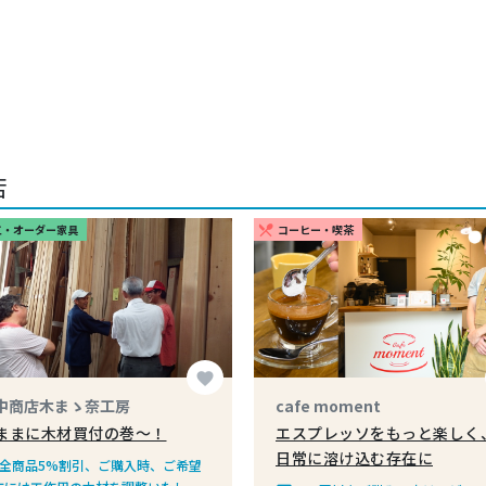
店
工・オーダー家具
コーヒー・喫茶
restaurant_menu
favorite
中商店木まゝ奈工房
cafe moment
ままに木材買付の巻〜！
エスプレッソをもっと楽しく
日常に溶け込む存在に
全商品5%割引、ご購入時、ご希望