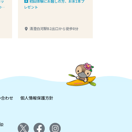
コッ
初回体験にお越しの方、お水1本プ
local_play
つプ
レゼント
清澄白河駅B2出口から徒歩8分
place
い合わせ
個人情報保護方針
jp