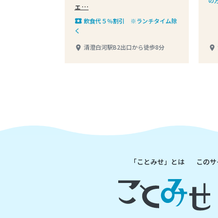
の
ェ…
す
さい
飲食代５％割引 ※ランチタイム除
local_play
く
清澄白河駅B2出口から徒歩8分
place
place
「ことみせ」とは
このサ