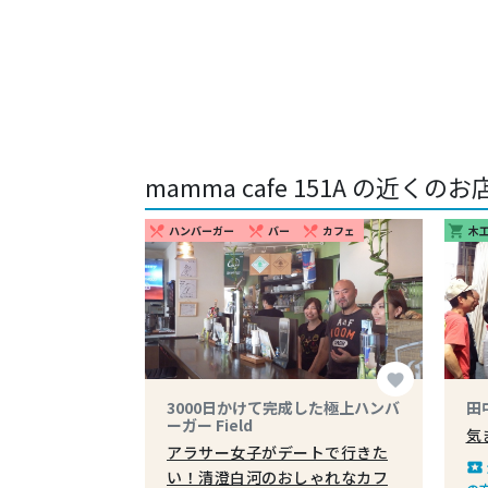
mamma cafe 151A の近くのお
ハンバーガー
バー
カフェ
木
restaurant_menu
restaurant_menu
restaurant_menu
shopping_cart
favorite
3000日かけて完成した極上ハンバ
田
ーガー Field
気
アラサー女子がデートで行きた
local_play
い！清澄白河のおしゃれなカフ