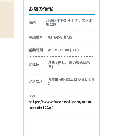
お店の情報
江東区平野3-4-6 クレスト木
住所
場公園
電話番号
03-6458-8715
営業時間
8:00～19:00 (LO.)
月曜 (但し、祝の場合は翌
定休日
日)
清澄白河駅B2出口から徒歩9
アクセス
分
URL
https://www.facebook.com/mam
macafe151a/