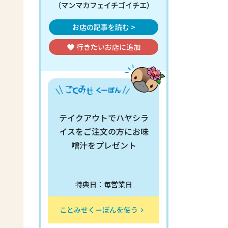
（マンマカフェイチゴイチエ）
お店の記事を読む >
行きたいお店
に追加
favorite
テイクアウトでハヤシラ
イスをご注文の方にお味
噌汁をプレゼント
特典日：毎営業日
ことみせくーぽんを使う
keyboard_arrow_right