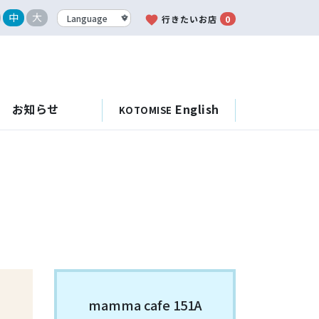
中
大
favorite
行きたいお店
0
お知らせ
English
KOTOMISE
mamma cafe 151A