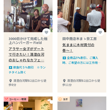
favorite
favorite
3000日かけて完成した極
田中商店木まゝ奈工房
上ハンバーガー Field
気ままに木材買付の
アラサー女子がデート
巻〜！
で行きたい！清澄白河
全商品5%割引、ご購入
local_play
のおしゃれなカフェ…
時、ご希望の方には工作用の
飲食代５％割引 ※ラン
木材を調整いたします。＊事
local_play
チタイム除く
前にご連絡のうえご来店くだ
さい（携帯電話090-2411-
清澄白河駅B2出口から徒
清澄白河駅B2出口から徒
place
place
7871）
歩8分
歩11分
コーヒー・喫茶
ヨガ
restaurant_menu
insert_emoticon