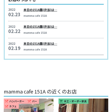
2022
本日の151A膳(弁当)は…
02.23
mamma cafe 151A
2022
本日の151A膳(弁当)は…
02.22
mamma cafe 151A
2022
本日の151A膳(弁当)は…
02.19
mamma cafe 151A
mamma cafe 151A の近くのお店
ハンバーガー
バー
木工・オーダー家具
restaurant_menu
restaurant_menu
shopping_cart
カフェ
restaurant_menu