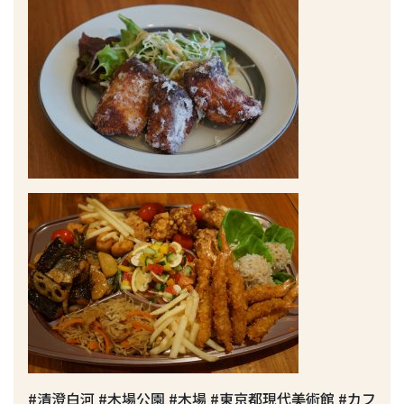
#清澄白河 #木場公園 #木場 #東京都現代美術館 #カフ