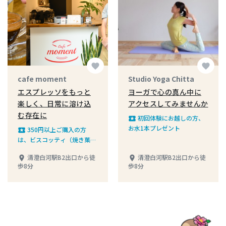
favorite
favorite
cafe moment
Studio Yoga Chitta
エスプレッソをもっと
ヨーガで心の真ん中に
楽しく、日常に溶け込
アクセスしてみませんか
む存在に
初回体験にお越しの方、
local_play
お水1本プレゼント
350円以上ご購入の方
local_play
は、ビスコッティ（焼き菓
子）ハーフサイズを1つプレ
清澄白河駅B2出口から徒
清澄白河駅B2出口から徒
place
place
ゼント
歩8分
歩8分