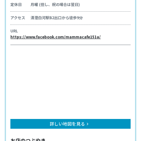
定休日
月曜 (但し、祝の場合は翌日)
アクセス
清澄白河駅B2出口から徒歩9分
URL
https://www.facebook.com/mammacafe151a/
詳しい地図を見る
keyboard_arrow_right
お店のつぶやき