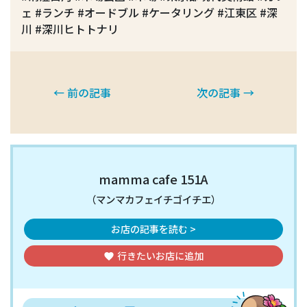
ェ #ランチ #オードブル #ケータリング #江東区 #深
川 #深川ヒトトナリ
← 前の記事
次の記事 →
mamma cafe 151A
（マンマカフェイチゴイチエ）
お店の記事を読む >
行きたいお店
に追加
favorite