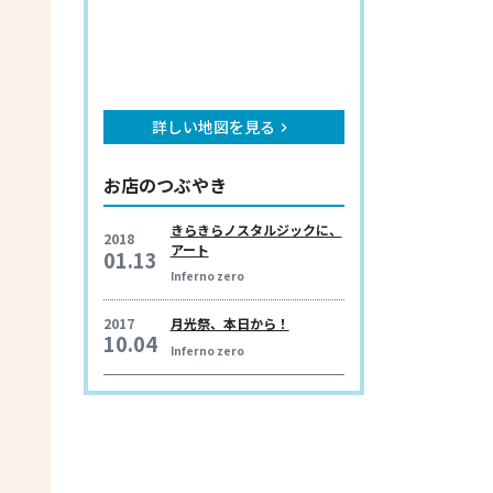
詳しい地図を見る
keyboard_arrow_right
お店のつぶやき
きらきらノスタルジックに、
2018
アート
01.13
Inferno zero
2017
月光祭、本日から！
10.04
Inferno zero