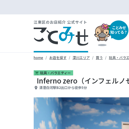
江東区のお店紹介 公式サイト
ことみせ
知ってる？
home
お店を探す
深川エリア
買う
玩具・バラ
玩具・バラエティー
shopping_cart
Inferno zero（インフェル
清澄白河駅B2出口から徒歩5分
place