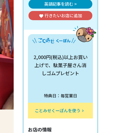
英語記事を読む >
行きたいお店
に追加
favorite
2,000円(税込)以上お買い
上げで、駄菓子屋さん消
しゴムプレゼント
特典日：毎営業日
ことみせくーぽんを使う
keyboard_arrow_right
お店の情報