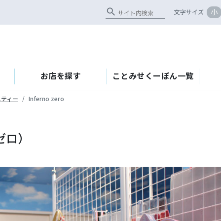
search
小
文字サイズ
お店を探す
ことみせくーぽん一覧
エティー
Inferno zero
ノゼロ）